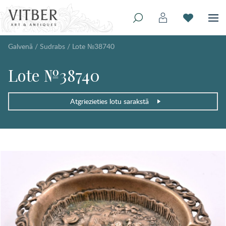
Galvenā
/
Sudrabs
/
Lote №38740
Lote №38740
Atgriezieties lotu sarakstā