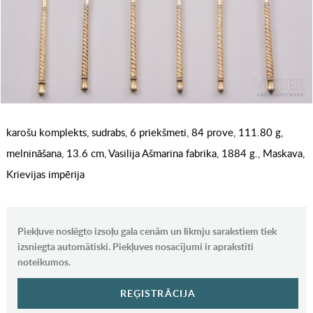
karošu komplekts, sudrabs, 6 priekšmeti, 84 prove, 111.80 g,
melnināšana, 13.6 cm, Vasilija Ašmarina fabrika, 1884 g., Maskava,
Krievijas impērija
Piekļuve noslēgto izsoļu gala cenām un likmju sarakstiem tiek
izsniegta automātiski. Piekļuves nosacījumi ir aprakstīti
noteikumos.
REĢISTRĀCIJA