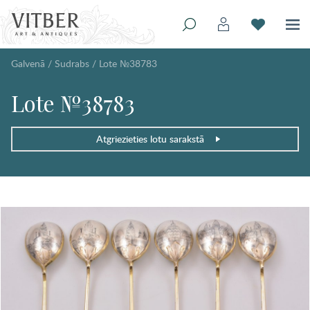
Galvenā
/
Sudrabs
/
Lote №38783
Lote №38783
Atgriezieties lotu sarakstā