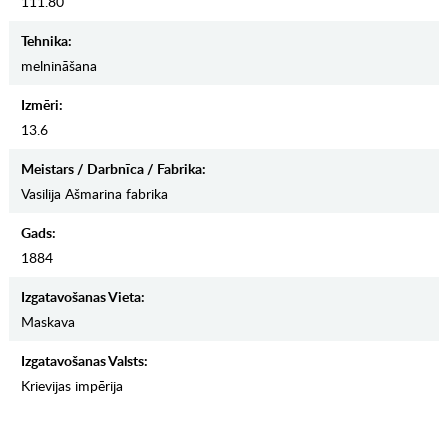
111.80
Tehnika:
melnināšana
Izmēri:
13.6
Meistars / Darbnīca / Fabrika:
Vasilija Ašmarina fabrika
Gads:
1884
Izgatavošanas Vieta:
Maskava
Izgatavošanas Valsts:
Krievijas impērija