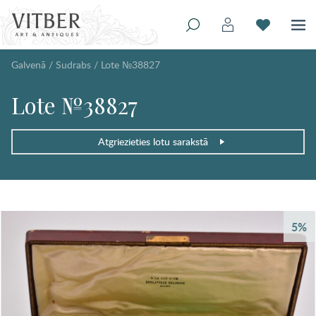
Galvenā
/
Sudrabs
/
Lote №38827
Lote №38827
Atgriezieties lotu sarakstā
5%