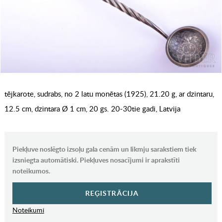
tējkarote, sudrabs, no 2 latu monētas (1925), 21.20 g, ar dzintaru,
12.5 cm, dzintara Ø 1 cm, 20 gs. 20-30tie gadi, Latvija
Piekļuve noslēgto izsoļu gala cenām un likmju sarakstiem tiek
izsniegta automātiski. Piekļuves nosacījumi ir aprakstīti
noteikumos.
REĢISTRĀCIJA
Noteikumi