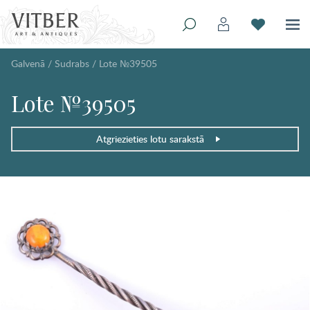
Galvenā
/
Sudrabs
/
Lote №39505
Lote №39505
Atgriezieties lotu sarakstā