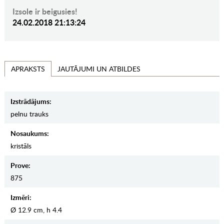
Izsole ir beigusies!
24.02.2018 21:13:24
JAUTĀJUMI UN ATBILDES
APRAKSTS
Izstrādājums:
pelnu trauks
Nosaukums:
kristāls
Prove:
875
Izmēri:
Ø 12.9 cm, h 4.4