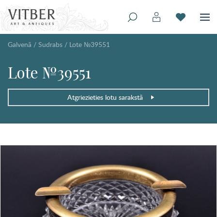
Galvenā
/
Sudrabs
/
Lote №39551
Lote №39551
Atgriezieties lotu sarakstā