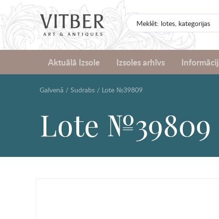
Aktuālā Izsole
Izsoles arhīvs
Informācij
Galvenā
/
Sudrabs
/
Lote №39809
Lote №39809