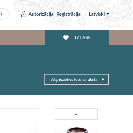
Autorizācija
|
Reģistrācija
Latviski
IZLASE
Atgriezieties lotu sarakstā