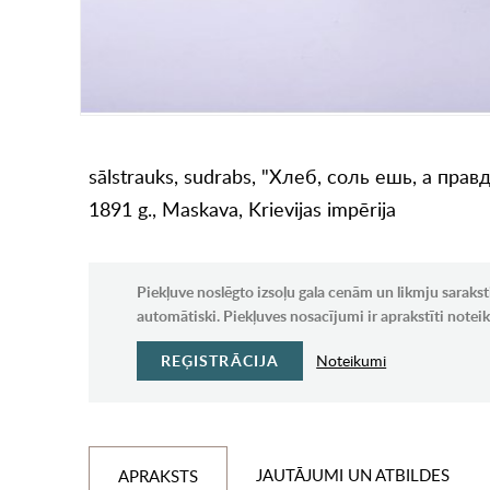
sālstrauks, sudrabs, "Хлеб, соль ешь, а правду
1891 g., Maskava, Krievijas impērija
Piekļuve noslēgto izsoļu gala cenām un likmju sarakst
automātiski. Piekļuves nosacījumi ir aprakstīti note
REĢISTRĀCIJA
Noteikumi
JAUTĀJUMI UN ATBILDES
APRAKSTS