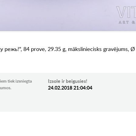
 режь!", 84 prove, 29.35 g, māksliniecisks gravējums, Ø 
Izsole ir beigusies!
iem tiek izsniegta
24.02.2018 21:04:04
ikumos.