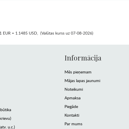
1 EUR = 1.1485 USD
,
(Valūtas kurss uz 07-08-2026)
Informācija
Mēs pieņemam
Mājas lapas jaunumi
Noteikumi
Apmaksa
Piegāde
ibūtika
Kontakti
krievu)
Par mums
atv. u.c.)