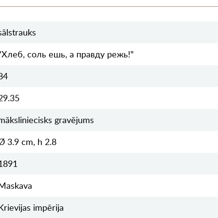
sālstrauks
"Хлеб, соль ешь, а правду режь!"
84
29.35
māksliniecisks gravējums
Ø 3.9 cm, h 2.8
1891
Maskava
Krievijas impērija