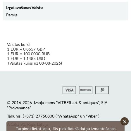
Izgatavošanas Valsts:
Persija
Valūtas kursi:
1 EUR = 0.8557 GBP
1 EUR = 100.0000 RUB
1 EUR = 1.1485 USD
(Valūtas kurss uz 08-08-2026)
© 2016-2026. Izsoļu nams "VITBER art & antiques", SIA
“Provenance”
Tālrunis: (+371) 27750800 ("WhatsApp" un "Viber")
×
А.Čaka 91, Rīga, Latvija
Turpinot lietot lapu, Jūs piekrītat sīkdatņu izmantošanas