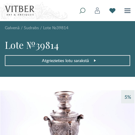
Galvenā
/
Sudrabs
/
Lote №39814
Lote №39814
Atgriezieties lotu sarakstā
5%