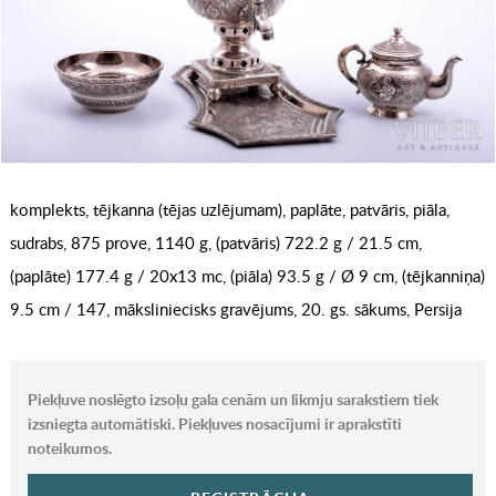
komplekts, tējkanna (tējas uzlējumam), paplāte, patvāris, piāla,
sudrabs, 875 prove, 1140 g, (patvāris) 722.2 g / 21.5 cm,
(paplāte) 177.4 g / 20x13 mc, (piāla) 93.5 g / Ø 9 cm, (tējkanniņa)
9.5 cm / 147, māksliniecisks gravējums, 20. gs. sākums, Persija
Piekļuve noslēgto izsoļu gala cenām un likmju sarakstiem tiek
izsniegta automātiski. Piekļuves nosacījumi ir aprakstīti
noteikumos.