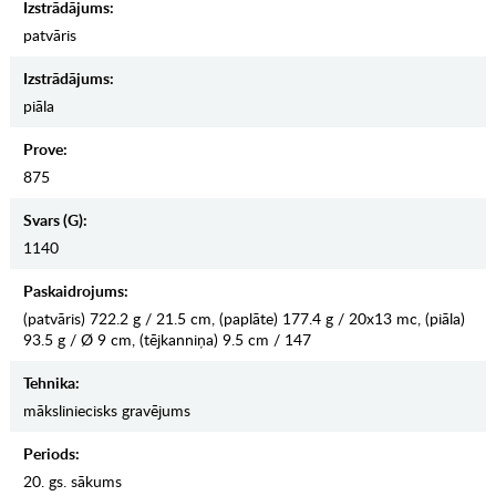
Izstrādājums:
patvāris
Izstrādājums:
piāla
Prove:
875
Svars (g):
1140
Paskaidrojums:
(patvāris) 722.2 g / 21.5 cm, (paplāte) 177.4 g / 20x13 mc, (piāla)
93.5 g / Ø 9 cm, (tējkanniņa) 9.5 cm / 147
Tehnika:
māksliniecisks gravējums
Periods:
20. gs. sākums