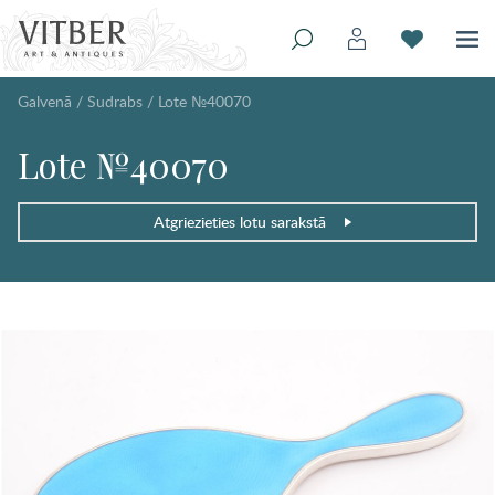
Galvenā
/
Sudrabs
/
Lote №40070
Lote №40070
Atgriezieties lotu sarakstā