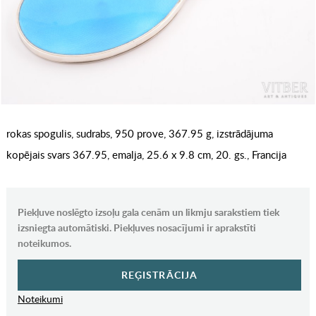
rokas spogulis, sudrabs, 950 prove, 367.95 g, izstrādājuma
kopējais svars 367.95, emalja, 25.6 x 9.8 cm, 20. gs., Francija
Piekļuve noslēgto izsoļu gala cenām un likmju sarakstiem tiek
izsniegta automātiski. Piekļuves nosacījumi ir aprakstīti
noteikumos.
REĢISTRĀCIJA
Noteikumi