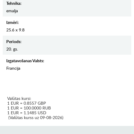
Tehnika:
emalja
Izmēri:
25.6 x 9.8
Periods:
20. gs.
Izgatavošanas Valsts:
Francija
Valūtas kursi:
1 EUR = 0.8557 GBP
1 EUR = 100.0000 RUB
1 EUR = 1.1485 USD
(Valūtas kurss uz 09-08-2026)