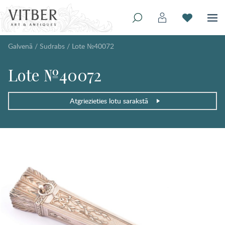
Galvenā
/
Sudrabs
/
Lote №40072
Lote №40072
Atgriezieties lotu sarakstā