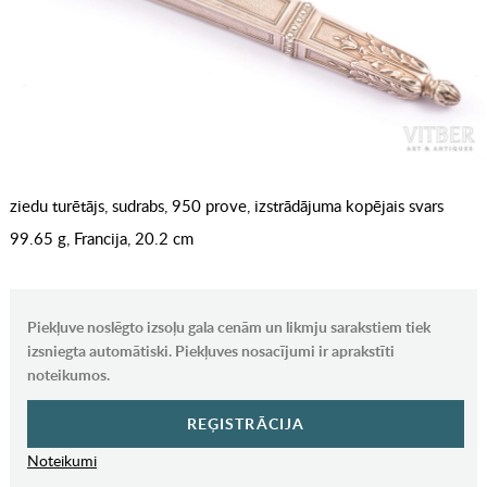
ziedu turētājs, sudrabs, 950 prove, izstrādājuma kopējais svars
99.65 g, Francija, 20.2 cm
Piekļuve noslēgto izsoļu gala cenām un likmju sarakstiem tiek
izsniegta automātiski. Piekļuves nosacījumi ir aprakstīti
noteikumos.
REĢISTRĀCIJA
Noteikumi