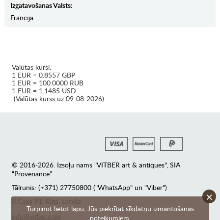
Izgatavošanas Valsts:
Francija
Valūtas kursi:
1 EUR = 0.8557 GBP
1 EUR = 100.0000 RUB
1 EUR = 1.1485 USD
(Valūtas kurss uz 09-08-2026)
© 2016-2026. Izsoļu nams "VITBER art & antiques", SIA
“Provenance”
Tālrunis: (+371) 27750800 ("WhatsApp" un "Viber")
×
А.Čaka 91, Rīga, Latvija
Turpinot lietot lapu, Jūs piekrītat sīkdatņu izmantošanas
info@vitber.com
noteikumiem.