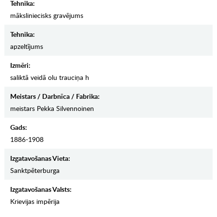
Tehnika:
māksliniecisks gravējums
Tehnika:
apzeltījums
Izmēri:
saliktā veidā olu trauciņa h
Meistars / Darbnīca / Fabrika:
meistars Pekka Silvennoinen
Gads:
1886-1908
Izgatavošanas Vieta:
Sanktpēterburga
Izgatavošanas Valsts:
Krievijas impērija