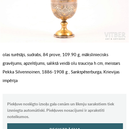
olas turētājs, sudrabs, 84 prove, 109.90 g, māksliniecisks
gravējums, apzeltījums, saliktā veidā olu trauciņa h cm, meistars
Pekka Silvennoinen, 1886-1908 g., Sanktpēterburga, Krievijas
impērija
Piekļuve noslēgto izsoļu gala cenām un likmju sarakstiem tiek
izsniegta automātiski. Piekļuves nosacījumi ir aprakstīti
noteikumos.