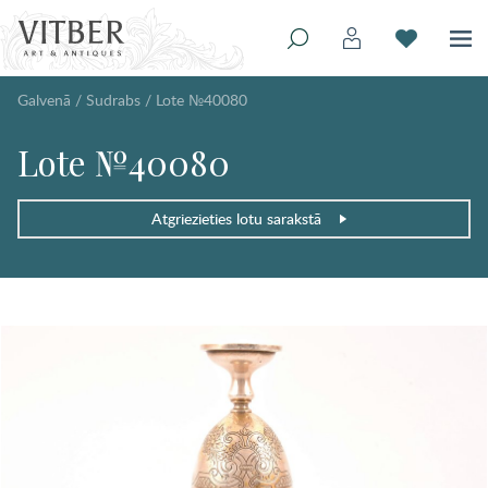
Galvenā
/
Sudrabs
/
Lote №40080
Lote №40080
Atgriezieties lotu sarakstā