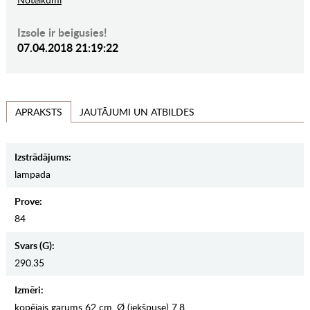
Izsole ir beigusies!
07.04.2018 21:19:22
JAUTĀJUMI UN ATBILDES
APRAKSTS
Izstrādājums:
lampada
Prove:
84
Svars (g):
290.35
Izmēri:
kopējais garums 62 cm, Ø (iekšpuse) 7.8