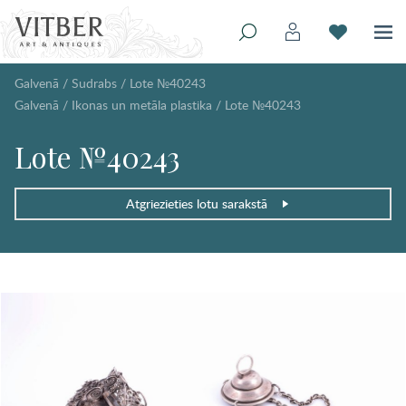
Galvenā
/
Sudrabs
/
Lote №40243
Galvenā
/
Ikonas un metāla plastika
/
Lote №40243
Lote №40243
Atgriezieties lotu sarakstā