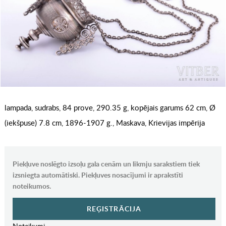
lampada, sudrabs, 84 prove, 290.35 g, kopējais garums 62 cm, Ø
(iekšpuse) 7.8 cm, 1896-1907 g., Maskava, Krievijas impērija
Piekļuve noslēgto izsoļu gala cenām un likmju sarakstiem tiek
izsniegta automātiski. Piekļuves nosacījumi ir aprakstīti
noteikumos.
REĢISTRĀCIJA
Noteikumi