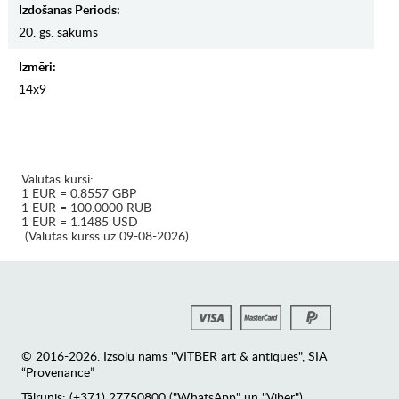
Izdošanas Periods:
20. gs. sākums
Izmēri:
14x9
Valūtas kursi:
1 EUR = 0.8557 GBP
1 EUR = 100.0000 RUB
1 EUR = 1.1485 USD
(Valūtas kurss uz 09-08-2026)
© 2016-2026. Izsoļu nams "VITBER art & antiques", SIA
“Provenance”
Tālrunis: (+371) 27750800 ("WhatsApp" un "Viber")