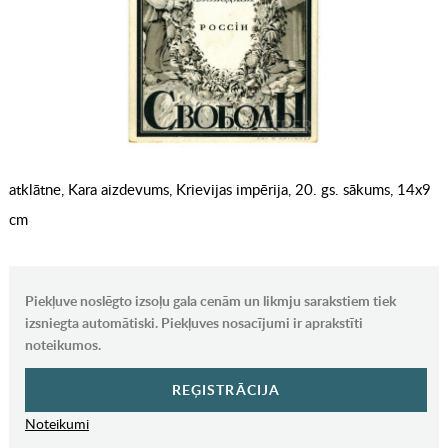
atklātne, Kara aizdevums, Krievijas impērija, 20. gs. sākums, 14x9
cm
Piekļuve noslēgto izsoļu gala cenām un likmju sarakstiem tiek
izsniegta automātiski. Piekļuves nosacījumi ir aprakstīti
noteikumos.
REĢISTRĀCIJA
Noteikumi