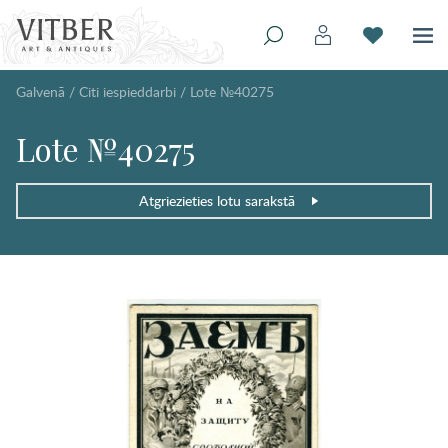
Galvenā
/
Citi iespieddarbi
/
Lote №40275
Lote №40275
Atgriezieties lotu sarakstā