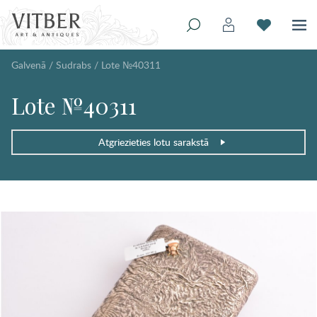
Galvenā
/
Sudrabs
/
Lote №40311
Lote №40311
Atgriezieties lotu sarakstā