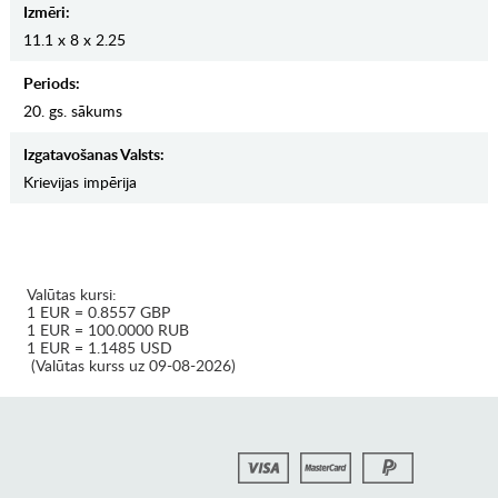
Izmēri:
11.1 x 8 x 2.25
Periods:
20. gs. sākums
Izgatavošanas Valsts:
Krievijas impērija
Valūtas kursi:
1 EUR = 0.8557 GBP
1 EUR = 100.0000 RUB
1 EUR = 1.1485 USD
(Valūtas kurss uz 09-08-2026)