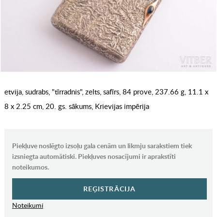
etvija, sudrabs, "tīrradnis", zelts, safīrs, 84 prove, 237.66 g, 11.1 x
8 x 2.25 cm, 20. gs. sākums, Krievijas impērija
Piekļuve noslēgto izsoļu gala cenām un likmju sarakstiem tiek
izsniegta automātiski. Piekļuves nosacījumi ir aprakstīti
noteikumos.
REĢISTRĀCIJA
Noteikumi