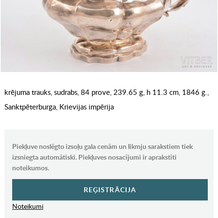
krējuma trauks, sudrabs, 84 prove, 239.65 g, h 11.3 cm, 1846 g.,
Sanktpēterburga, Krievijas impērija
Piekļuve noslēgto izsoļu gala cenām un likmju sarakstiem tiek
izsniegta automātiski. Piekļuves nosacījumi ir aprakstīti
noteikumos.
REĢISTRĀCIJA
Noteikumi