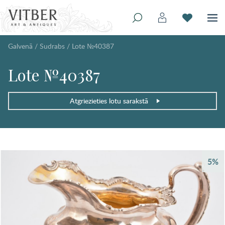
Galvenā
/
Sudrabs
/
Lote №40387
Lote №40387
Atgriezieties lotu sarakstā
5%