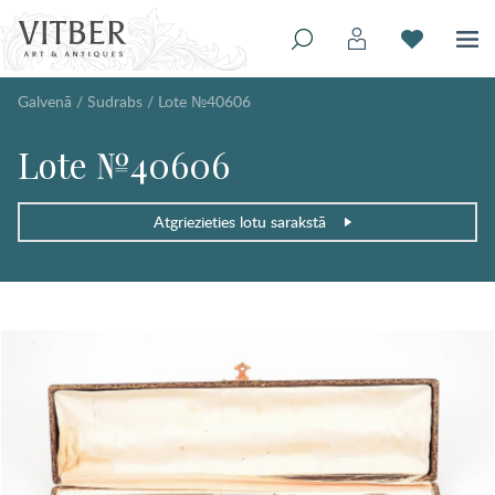
Galvenā
/
Sudrabs
/
Lote №40606
Lote №40606
Atgriezieties lotu sarakstā