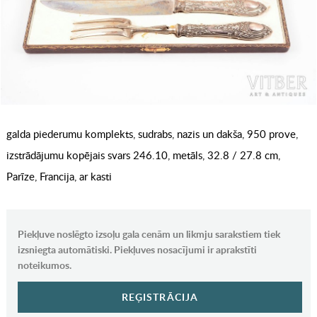
galda piederumu komplekts, sudrabs, nazis un dakša, 950 prove,
izstrādājumu kopējais svars 246.10, metāls, 32.8 / 27.8 cm,
Parīze, Francija, ar kasti
Piekļuve noslēgto izsoļu gala cenām un likmju sarakstiem tiek
izsniegta automātiski. Piekļuves nosacījumi ir aprakstīti
noteikumos.
REĢISTRĀCIJA