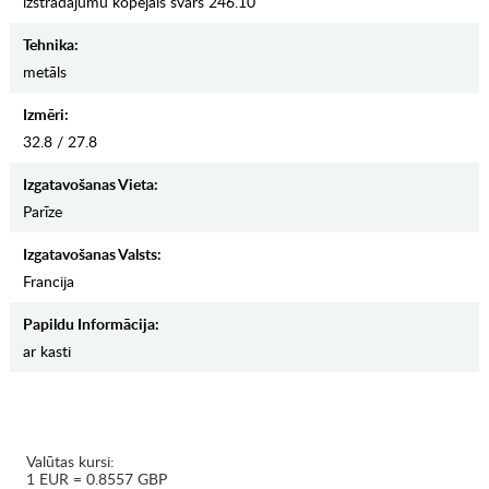
izstrādājumu kopējais svars 246.10
Tehnika:
metāls
Izmēri:
32.8 / 27.8
Izgatavošanas Vieta:
Parīze
Izgatavošanas Valsts:
Francija
Papildu Informācija:
ar kasti
Valūtas kursi:
1 EUR = 0.8557 GBP