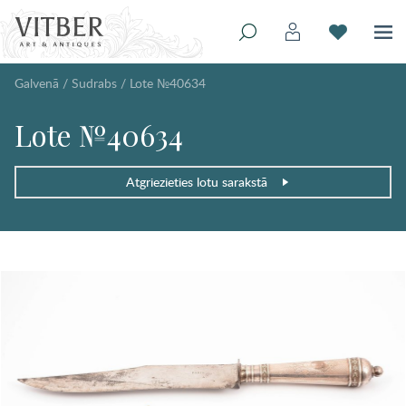
Galvenā
/
Sudrabs
/
Lote №40634
Lote №40634
Atgriezieties lotu sarakstā