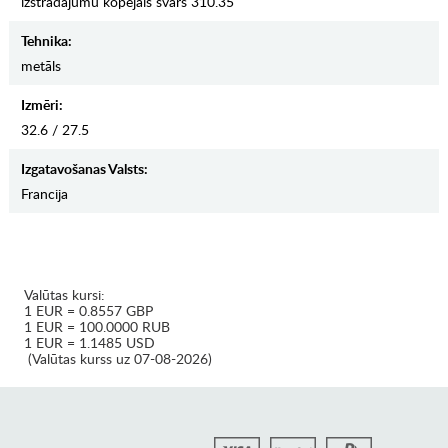
izstrādājumu kopējais svars 310.35
Tehnika:
metāls
Izmēri:
32.6 / 27.5
Izgatavošanas Valsts:
Francija
Valūtas kursi:
1 EUR = 0.8557 GBP
1 EUR = 100.0000 RUB
1 EUR = 1.1485 USD
(Valūtas kurss uz 07-08-2026)