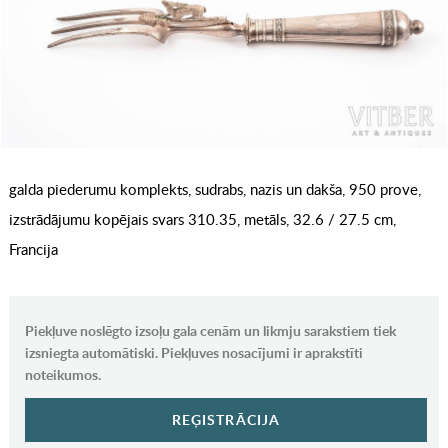
galda piederumu komplekts, sudrabs, nazis un dakša, 950 prove,
izstrādājumu kopējais svars 310.35, metāls, 32.6 / 27.5 cm,
Francija
Piekļuve noslēgto izsoļu gala cenām un likmju sarakstiem tiek
izsniegta automātiski. Piekļuves nosacījumi ir aprakstīti
noteikumos.
REĢISTRĀCIJA