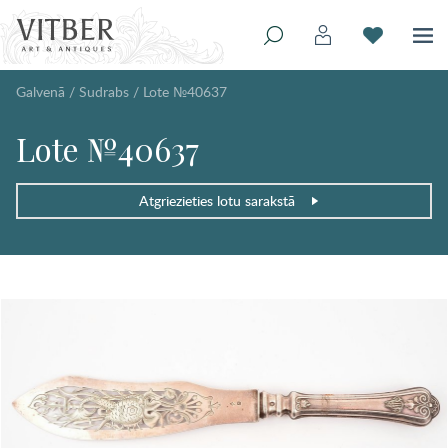
Galvenā
/
Sudrabs
/
Lote №40637
Lote №40637
Atgriezieties lotu sarakstā