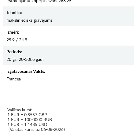
izstrādājumu kopējais svars 288.25
Tehnika:
māksliniecisks gravējums
Izmēri:
29.9 / 24.9
Periods:
20 gs. 20-30tie gadi
Izgatavošanas Valsts:
Francija
Valūtas kursi:
1 EUR = 0.8557 GBP
1 EUR = 100.0000 RUB
1 EUR = 1.1485 USD
(Valūtas kurss uz 06-08-2026)