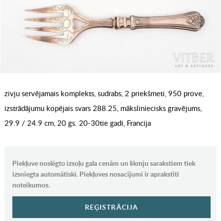
zivju servējamais komplekts, sudrabs, 2 priekšmeti, 950 prove,
izstrādājumu kopējais svars 288.25, māksliniecisks gravējums,
29.9 / 24.9 cm, 20 gs. 20-30tie gadi, Francija
Piekļuve noslēgto izsoļu gala cenām un likmju sarakstiem tiek
izsniegta automātiski. Piekļuves nosacījumi ir aprakstīti
noteikumos.
REĢISTRĀCIJA