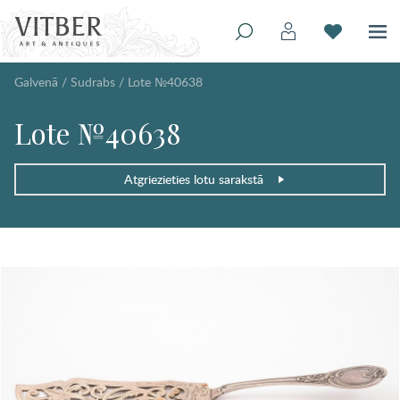
Galvenā
/
Sudrabs
/
Lote №40638
Lote №40638
Atgriezieties lotu sarakstā