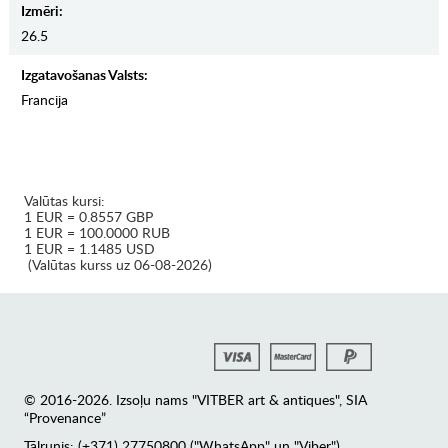
Izmēri:
26.5
Izgatavošanas Valsts:
Francija
Valūtas kursi:
1 EUR = 0.8557 GBP
1 EUR = 100.0000 RUB
1 EUR = 1.1485 USD
(Valūtas kurss uz 06-08-2026)
© 2016-2026. Izsoļu nams "VITBER art & antiques", SIA
“Provenance”
Tālrunis: (+371) 27750800 ("WhatsApp" un "Viber")