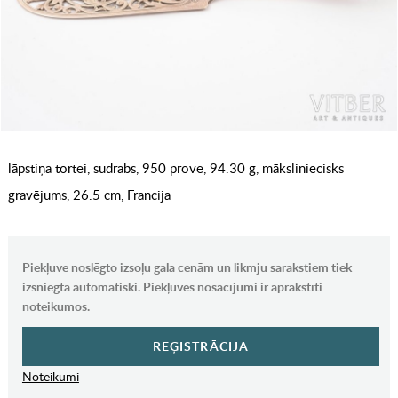
lāpstiņa tortei, sudrabs, 950 prove, 94.30 g, māksliniecisks
gravējums, 26.5 cm, Francija
Piekļuve noslēgto izsoļu gala cenām un likmju sarakstiem tiek
izsniegta automātiski. Piekļuves nosacījumi ir aprakstīti
noteikumos.
REĢISTRĀCIJA
Noteikumi