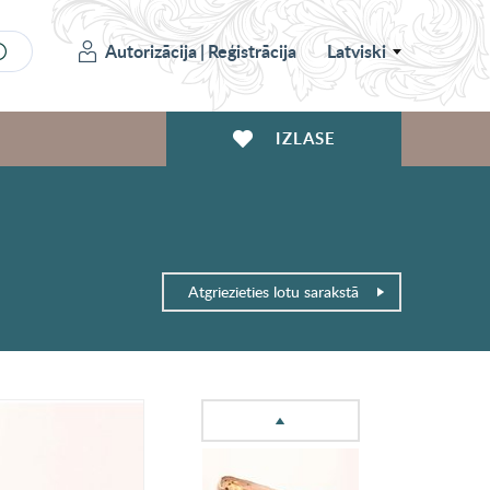
Autorizācija
|
Reģistrācija
Latviski
IZLASE
Atgriezieties lotu sarakstā