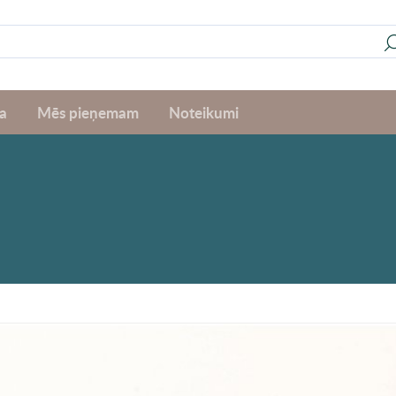
a
Mēs pieņemam
Noteikumi