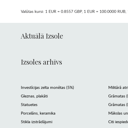
Valūtas kursi:
1 EUR = 0.8557 GBP
,
1 EUR = 100.0000 RUB
,
Aktuālā Izsole
Izsoles arhīvs
Investīcijas zelta monētas (5%)
Militārā atr
Gleznas, plakāti
Grāmatas (
Statuetes
Grāmatas (l
Porcelāns, keramika
Mākslas un
Stikla izstrādājumi
Citi iespied