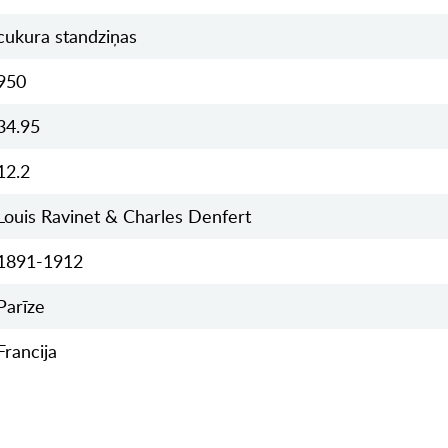
cukura standziņas
950
34.95
12.2
Louis Ravinet & Charles Denfert
1891-1912
Parīze
Francija