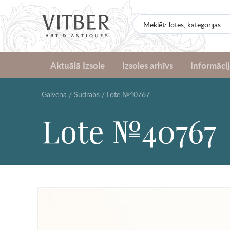
Aktuālā Izsole
Izsoles arhīvs
Informācij
Galvenā
/
Sudrabs
/
Lote №40767
Lote №40767