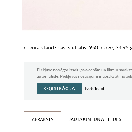
cukura standziņas, sudrabs, 950 prove, 34.95 g
Piekļuve noslēgto izsoļu gala cenām un likmju sarakst
automātiski. Piekļuves nosacījumi ir aprakstīti note
REĢISTRĀCIJA
Noteikumi
JAUTĀJUMI UN ATBILDES
APRAKSTS