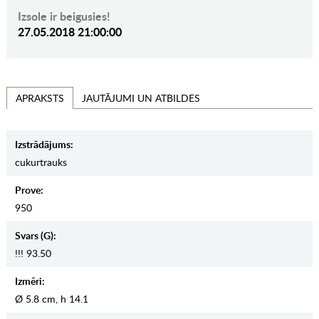
Izsole ir beigusies!
27.05.2018 21:00:00
JAUTĀJUMI UN ATBILDES
APRAKSTS
Izstrādājums:
cukurtrauks
Prove:
950
Svars (g):
!!! 93.50
Izmēri:
Ø 5.8 cm, h 14.1