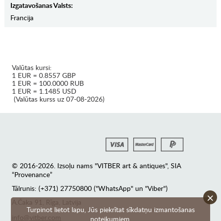
Izgatavošanas Valsts:
Francija
Valūtas kursi:
1 EUR = 0.8557 GBP
1 EUR = 100.0000 RUB
1 EUR = 1.1485 USD
(Valūtas kurss uz 07-08-2026)
© 2016-2026. Izsoļu nams "VITBER art & antiques", SIA
“Provenance”
Tālrunis: (+371) 27750800 ("WhatsApp" un "Viber")
×
А.Čaka 91, Rīga, Latvija
Turpinot lietot lapu, Jūs piekrītat sīkdatņu izmantošanas
info@vitber.com
noteikumiem.