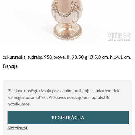
cukurtrauks, sudrabs, 950 prove, !!! 93.50 g, Ø 5.8 cm, h 14.1 cm,
Francija
Piekļuve noslēgto izsoļu gala cenām un likmju sarakstiem tiek
izsniegta automātiski. Piekļuves nosacījumi ir aprakstīti
noteikumos.
REĢISTRĀCIJA
Noteikumi