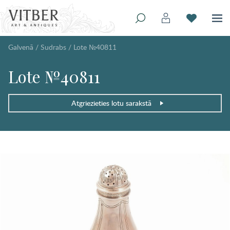
Galvenā
/
Sudrabs
/
Lote №40811
Lote №40811
Atgriezieties lotu sarakstā