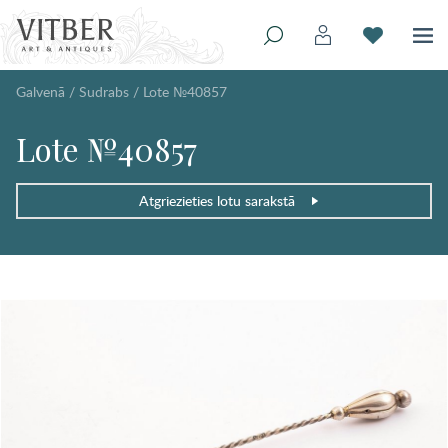
Galvenā
/
Sudrabs
/
Lote №40857
Lote №40857
Atgriezieties lotu sarakstā