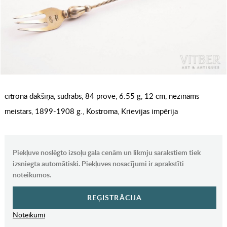
citrona dakšiņa, sudrabs, 84 prove, 6.55 g, 12 cm, nezināms
meistars, 1899-1908 g., Kostroma, Krievijas impērija
Piekļuve noslēgto izsoļu gala cenām un likmju sarakstiem tiek
izsniegta automātiski. Piekļuves nosacījumi ir aprakstīti
noteikumos.
REĢISTRĀCIJA
Noteikumi