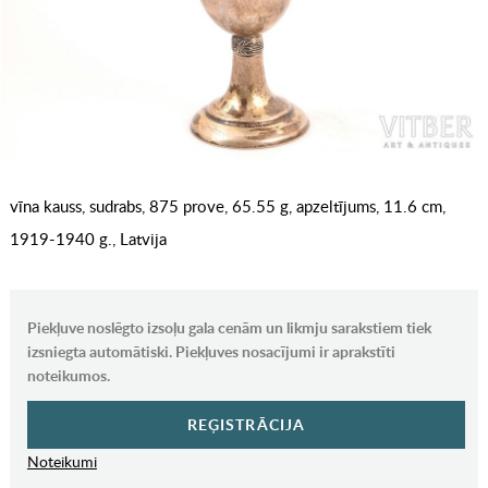
vīna kauss, sudrabs, 875 prove, 65.55 g, apzeltījums, 11.6 cm,
1919-1940 g., Latvija
Piekļuve noslēgto izsoļu gala cenām un likmju sarakstiem tiek
izsniegta automātiski. Piekļuves nosacījumi ir aprakstīti
noteikumos.
REĢISTRĀCIJA
Noteikumi