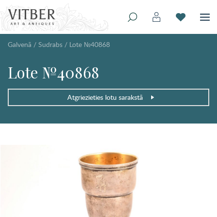
Galvenā
/
Sudrabs
/
Lote №40868
Lote №40868
Atgriezieties lotu sarakstā