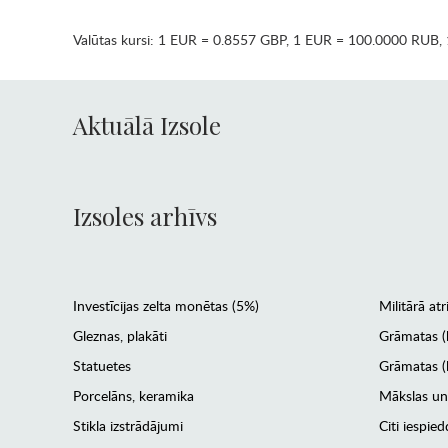
Valūtas kursi:
1 EUR = 0.8557 GBP
,
1 EUR = 100.0000 RUB
,
Aktuālā Izsole
Izsoles arhīvs
Investīcijas zelta monētas (5%)
Militārā atr
Gleznas, plakāti
Grāmatas (
Statuetes
Grāmatas (l
Porcelāns, keramika
Mākslas un
Stikla izstrādājumi
Citi iespied