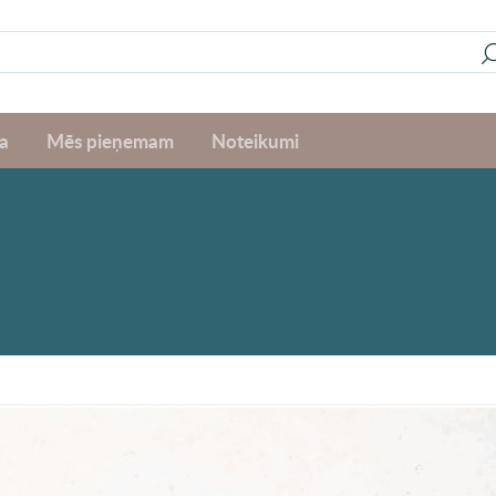
a
Mēs pieņemam
Noteikumi