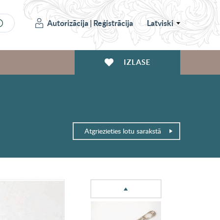
Autorizācija
|
Reģistrācija
Latviski
IZLASE
Atgriezieties lotu sarakstā