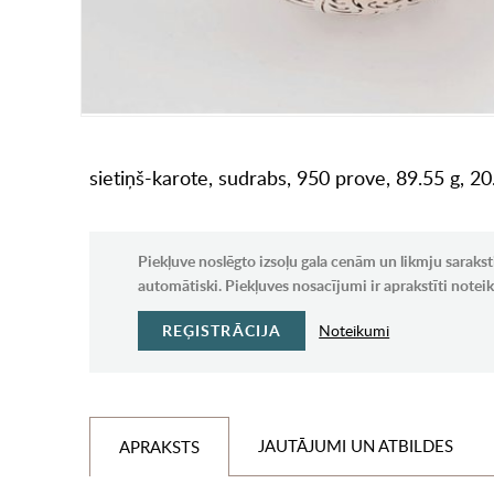
sietiņš-karote, sudrabs, 950 prove, 89.55 g, 2
Piekļuve noslēgto izsoļu gala cenām un likmju sarakst
automātiski. Piekļuves nosacījumi ir aprakstīti note
REĢISTRĀCIJA
Noteikumi
JAUTĀJUMI UN ATBILDES
APRAKSTS