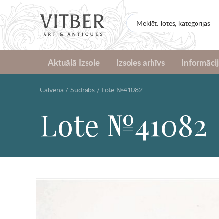
Aktuālā Izsole
Izsoles arhīvs
Informācij
Galvenā
/
Sudrabs
/
Lote №41082
Lote №41082