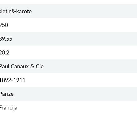
sietiņš-karote
950
89.55
20.2
Paul Canaux & Cie
1892-1911
Parīze
Francija