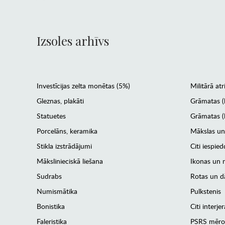
Izsoles arhīvs
Investīcijas zelta monētas (5%)
Militārā atr
Gleznas, plakāti
Grāmatas (
Statuetes
Grāmatas (l
Porcelāns, keramika
Mākslas un
Stikla izstrādājumi
Citi iespied
Mākslinieciskā liešana
Ikonas un m
Sudrabs
Rotas un dā
Numismātika
Pulkstenis
Bonistika
Citi interj
Faleristika
PSRS mēro