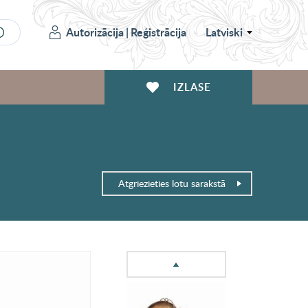
Autorizācija
|
Reģistrācija
Latviski
IZLASE
Atgriezieties lotu sarakstā