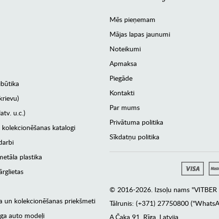
Mēs pieņemam
Mājas lapas jaunumi
Noteikumi
Apmaksa
Piegāde
ibūtika
Kontakti
krievu)
Par mums
atv. u.c.)
Privātuma politika
 kolekcionēšanas katalogi
Sīkdatņu politika
darbi
etāla plastika
rglietas
© 2016-2026. Izsoļu nams "VITBER a
era un kolekcionēšanas priekšmeti
Tālrunis: (+371) 27750800 ("WhatsA
ga auto modeļi
А.Čaka 91, Rīga, Latvija