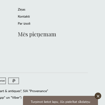
Ziņas
Kontakti
Par izsoli
Mēs pieņemam
rt & antiques", SIA “Provenance”
×
pp" un "Viber")
Turpinot lietot lapu, Jūs piekrītat sīkdatņu