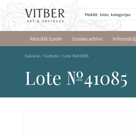
Aktuālā Izsole
Izsoles arhīvs
Informācij
Galvenā
/
Sudrabs
/
Lote №41085
Lote №41085