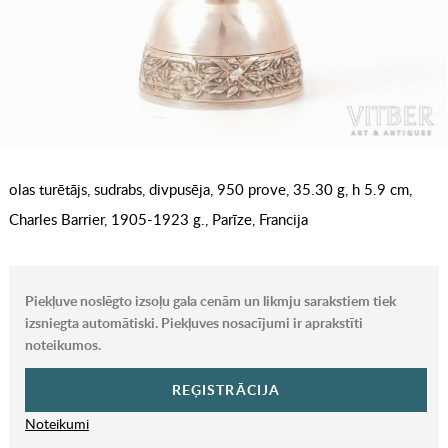
olas turētājs, sudrabs, divpusēja, 950 prove, 35.30 g, h 5.9 cm,
Charles Barrier, 1905-1923 g., Parīze, Francija
Piekļuve noslēgto izsoļu gala cenām un likmju sarakstiem tiek
izsniegta automātiski. Piekļuves nosacījumi ir aprakstīti
noteikumos.
REĢISTRĀCIJA
Noteikumi