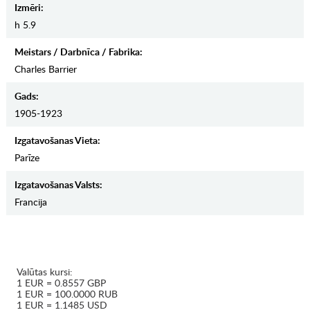
Izmēri:
h 5.9
Meistars / Darbnīca / Fabrika:
Charles Barrier
Gads:
1905-1923
Izgatavošanas Vieta:
Parīze
Izgatavošanas Valsts:
Francija
Valūtas kursi:
1 EUR = 0.8557 GBP
1 EUR = 100.0000 RUB
1 EUR = 1.1485 USD