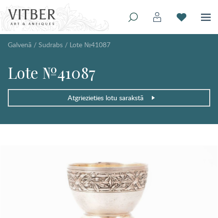
Galvenā
/
Sudrabs
/
Lote №41087
Lote №41087
Atgriezieties lotu sarakstā