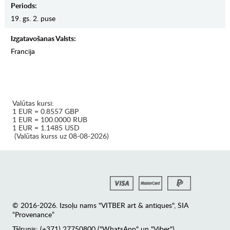
Periods:
19. gs. 2. puse
Izgatavošanas Valsts:
Francija
Valūtas kursi:
1 EUR = 0.8557 GBP
1 EUR = 100.0000 RUB
1 EUR = 1.1485 USD
(Valūtas kurss uz 08-08-2026)
© 2016-2026. Izsoļu nams "VITBER art & antiques", SIA
“Provenance”
Tālrunis: (+371) 27750800 ("WhatsApp" un "Viber")