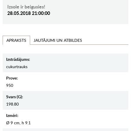
Izsole ir beigusies!
28.05.2018 21:00:00
JAUTĀJUMI UN ATBILDES
APRAKSTS
Izstrādājums:
cukurtrauks
Prove:
950
Svars (g):
198.80
Izmēri:
Ø 9 cm, h 9.1