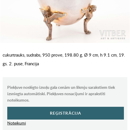
cukurtrauks, sudrabs, 950 prove, 198.80 g, Ø 9 cm, h 9.1 cm, 19.
gs. 2. puse, Francija
Piekļuve noslēgto izsoļu gala cenām un likmju sarakstiem tiek
izsniegta automātiski. Piekļuves nosacījumi ir aprakstīti
noteikumos.
REĢISTRĀCIJA
Noteikumi