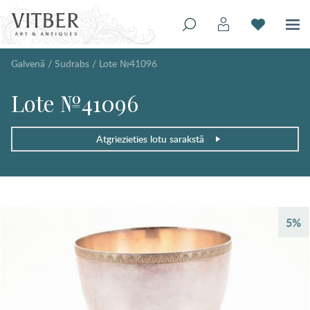
Galvenā
/
Sudrabs
/
Lote №41096
Lote №41096
Atgriezieties lotu sarakstā
5%