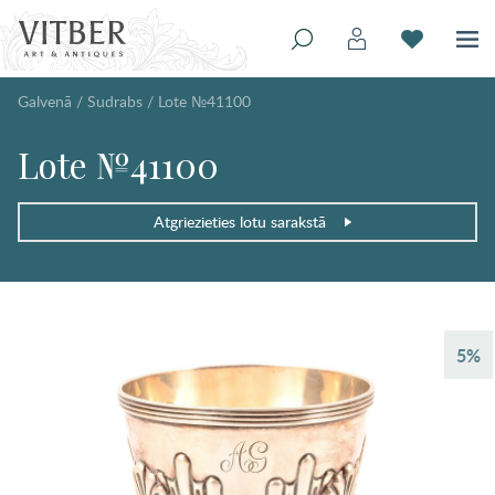
Galvenā
/
Sudrabs
/
Lote №41100
Lote №41100
Atgriezieties lotu sarakstā
5%