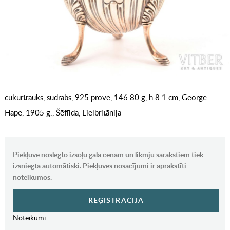
cukurtrauks, sudrabs, 925 prove, 146.80 g, h 8.1 cm, George
Hape, 1905 g., Šēfīlda, Lielbritānija
Piekļuve noslēgto izsoļu gala cenām un likmju sarakstiem tiek
izsniegta automātiski. Piekļuves nosacījumi ir aprakstīti
noteikumos.
REĢISTRĀCIJA
Noteikumi