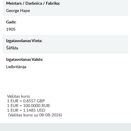
Meistars / Darbnīca / Fabrika:
George Hape
Gads:
1905
Izgatavošanas Vieta:
Šēfīlda
Izgatavošanas Valsts:
Lielbritānija
Valūtas kursi:
1 EUR = 0.8557 GBP
1 EUR = 100.0000 RUB
1 EUR = 1.1485 USD
(Valūtas kurss uz 08-08-2026)