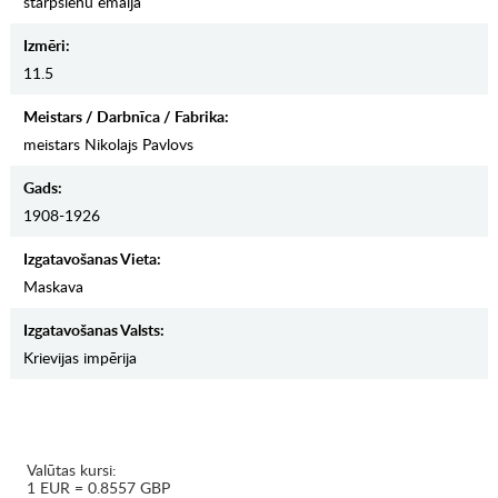
starpsienu emalja
Izmēri:
11.5
Meistars / Darbnīca / Fabrika:
meistars Nikolajs Pavlovs
Gads:
1908-1926
Izgatavošanas Vieta:
Maskava
Izgatavošanas Valsts:
Krievijas impērija
Valūtas kursi:
1 EUR = 0.8557 GBP