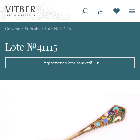
Galvenā
/
Sudrabs
/
Lote №41115
Lote №41115
Atgriezieties lotu sarakstā