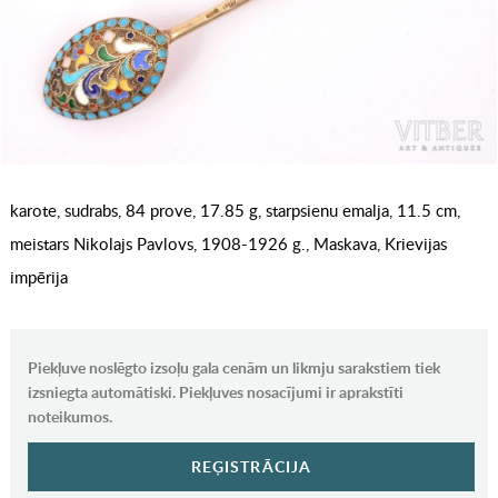
karote, sudrabs, 84 prove, 17.85 g, starpsienu emalja, 11.5 cm,
meistars Nikolajs Pavlovs, 1908-1926 g., Maskava, Krievijas
impērija
Piekļuve noslēgto izsoļu gala cenām un likmju sarakstiem tiek
izsniegta automātiski. Piekļuves nosacījumi ir aprakstīti
noteikumos.
REĢISTRĀCIJA