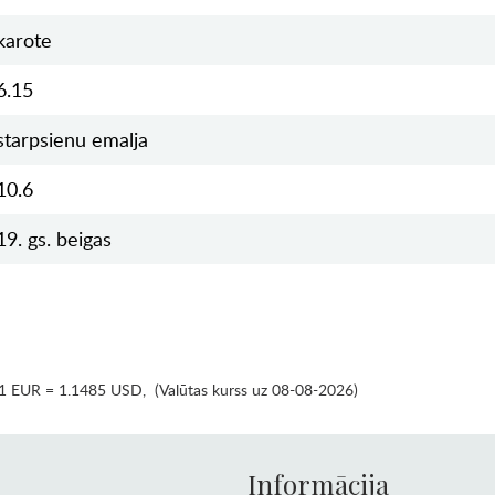
karote
6.15
starpsienu emalja
10.6
19. gs. beigas
1 EUR = 1.1485 USD
,
(Valūtas kurss uz 08-08-2026)
Informācija