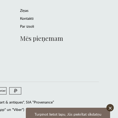
Ziņas
Kontakti
Par izsoli
Mēs pieņemam
rt & antiques", SIA “Provenance”
×
pp" un "Viber")
Turpinot lietot lapu, Jūs piekrītat sīkdatņu