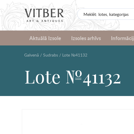
Aktuālā Izsole
Izsoles arhīvs
Informācij
Galvenā
/
Sudrabs
/
Lote №41132
Lote №41132