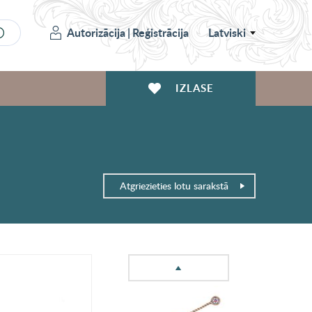
Autorizācija
|
Reģistrācija
Latviski
IZLASE
Atgriezieties lotu sarakstā