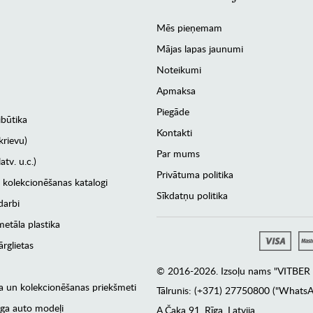
Mēs pieņemam
Mājas lapas jaunumi
Noteikumi
Apmaksa
Piegāde
ibūtika
Kontakti
krievu)
Par mums
atv. u.c.)
Privātuma politika
 kolekcionēšanas katalogi
Sīkdatņu politika
darbi
etāla plastika
rglietas
© 2016-2026. Izsoļu nams "VITBER a
era un kolekcionēšanas priekšmeti
Tālrunis: (+371) 27750800 ("WhatsA
ga auto modeļi
А.Čaka 91, Rīga, Latvija