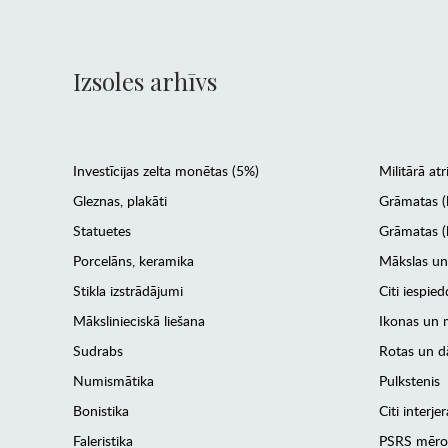
Izsoles arhīvs
Investīcijas zelta monētas (5%)
Militārā atr
Gleznas, plakāti
Grāmatas (
Statuetes
Grāmatas (l
Porcelāns, keramika
Mākslas un
Stikla izstrādājumi
Citi iespied
Mākslinieciskā liešana
Ikonas un m
Sudrabs
Rotas un dā
Numismātika
Pulkstenis
Bonistika
Citi interj
Faleristika
PSRS mēro