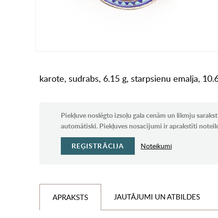
karote, sudrabs, 6.15 g, starpsienu emalja, 10.6
Piekļuve noslēgto izsoļu gala cenām un likmju sarakst
automātiski. Piekļuves nosacījumi ir aprakstīti note
REĢISTRĀCIJA
Noteikumi
JAUTĀJUMI UN ATBILDES
APRAKSTS