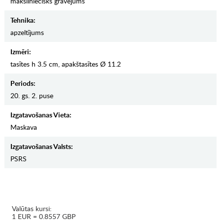
māksliniecisks gravējums
Tehnika:
apzeltījums
Izmēri:
tasītes h 3.5 cm, apakštasītes Ø 11.2
Periods:
20. gs. 2. puse
Izgatavošanas Vieta:
Maskava
Izgatavošanas Valsts:
PSRS
Valūtas kursi:
1 EUR = 0.8557 GBP