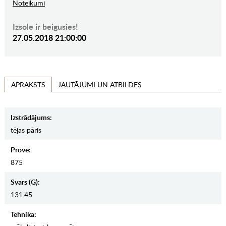
Noteikumi
Izsole ir beigusies!
27.05.2018 21:00:00
JAUTĀJUMI UN ATBILDES
APRAKSTS
Izstrādājums:
tējas pāris
Prove:
875
Svars (g):
131.45
Tehnika: