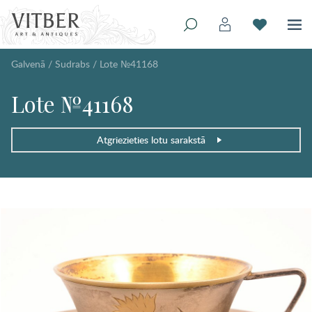
Galvenā
/
Sudrabs
/
Lote №41168
Lote №41168
Atgriezieties lotu sarakstā