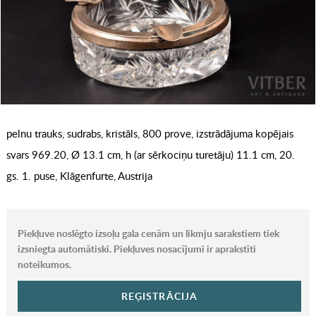
pelnu trauks, sudrabs, kristāls, 800 prove, izstrādājuma kopējais
svars 969.20, Ø 13.1 cm, h (ar sērkociņu turetāju) 11.1 cm, 20.
gs. 1. puse, Klāgenfurte, Austrija
Piekļuve noslēgto izsoļu gala cenām un likmju sarakstiem tiek
izsniegta automātiski. Piekļuves nosacījumi ir aprakstīti
noteikumos.
REĢISTRĀCIJA