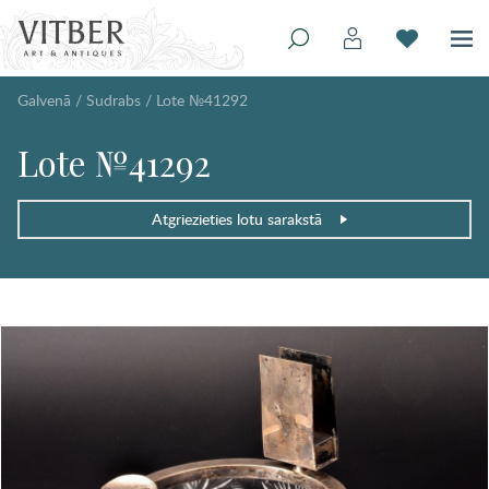
Galvenā
/
Sudrabs
/
Lote №41292
Lote №41292
Atgriezieties lotu sarakstā