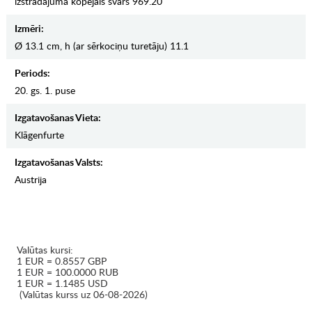
izstrādājuma kopējais svars 969.20
Izmēri:
Ø 13.1 cm, h (ar sērkociņu turetāju) 11.1
Periods:
20. gs. 1. puse
Izgatavošanas Vieta:
Klāgenfurte
Izgatavošanas Valsts:
Austrija
Valūtas kursi:
1 EUR = 0.8557 GBP
1 EUR = 100.0000 RUB
1 EUR = 1.1485 USD
(Valūtas kurss uz 06-08-2026)