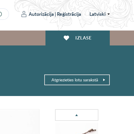
Autorizācija
|
Reģistrācija
Latviski
IZLASE
Atgriezieties lotu sarakstā