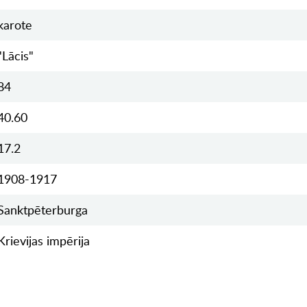
karote
"Lācis"
84
40.60
17.2
1908-1917
Sanktpēterburga
Krievijas impērija