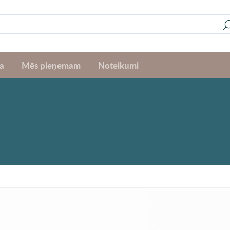
a
Mēs pieņemam
Noteikumi