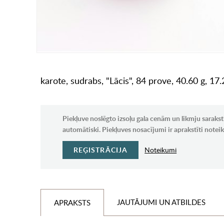
karote, sudrabs, "Lācis", 84 prove, 40.60 g, 17
Piekļuve noslēgto izsoļu gala cenām un likmju sarakst
automātiski. Piekļuves nosacījumi ir aprakstīti note
REĢISTRĀCIJA
Noteikumi
JAUTĀJUMI UN ATBILDES
APRAKSTS