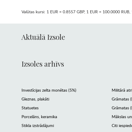
Valūtas kursi:
1 EUR = 0.8557 GBP
,
1 EUR = 100.0000 RUB
,
Aktuālā Izsole
Izsoles arhīvs
Investīcijas zelta monētas (5%)
Militārā atr
Gleznas, plakāti
Grāmatas (
Statuetes
Grāmatas (l
Porcelāns, keramika
Mākslas un
Stikla izstrādājumi
Citi iespied