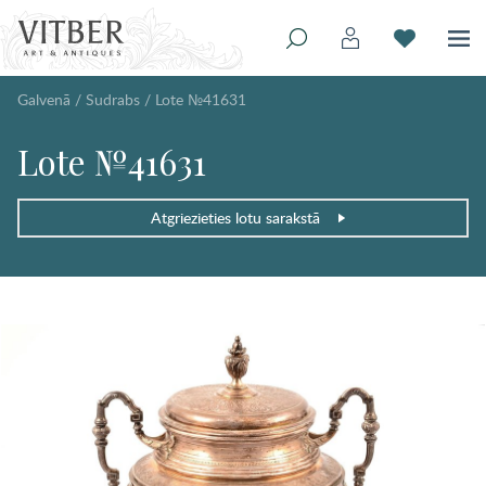
Galvenā
/
Sudrabs
/
Lote №41631
Lote №41631
Atgriezieties lotu sarakstā