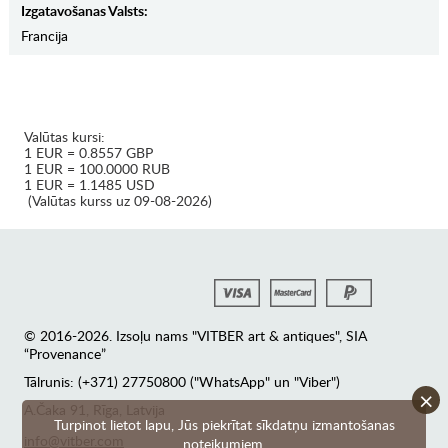
Izgatavošanas Valsts:
Francija
Valūtas kursi:
1 EUR = 0.8557 GBP
1 EUR = 100.0000 RUB
1 EUR = 1.1485 USD
(Valūtas kurss uz 09-08-2026)
© 2016-2026. Izsoļu nams "VITBER art & antiques", SIA
“Provenance”
Tālrunis: (+371) 27750800 ("WhatsApp" un "Viber")
×
А.Čaka 91, Rīga, Latvija
Turpinot lietot lapu, Jūs piekrītat sīkdatņu izmantošanas
info@vitber.com
noteikumiem.