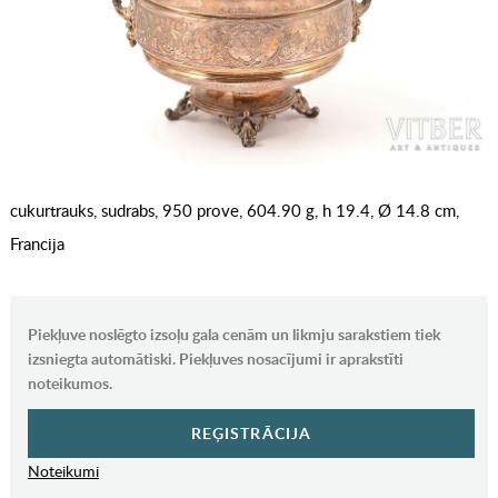
cukurtrauks, sudrabs, 950 prove, 604.90 g, h 19.4, Ø 14.8 cm,
Francija
Piekļuve noslēgto izsoļu gala cenām un likmju sarakstiem tiek
izsniegta automātiski. Piekļuves nosacījumi ir aprakstīti
noteikumos.
REĢISTRĀCIJA
Noteikumi