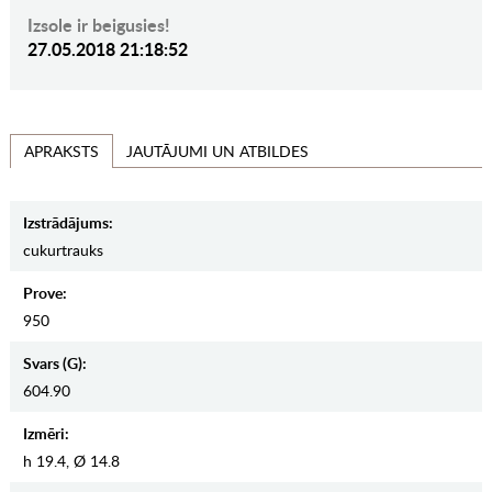
Izsole ir beigusies!
27.05.2018 21:18:52
JAUTĀJUMI UN ATBILDES
APRAKSTS
Izstrādājums:
cukurtrauks
Prove:
950
Svars (g):
604.90
Izmēri:
h 19.4, Ø 14.8