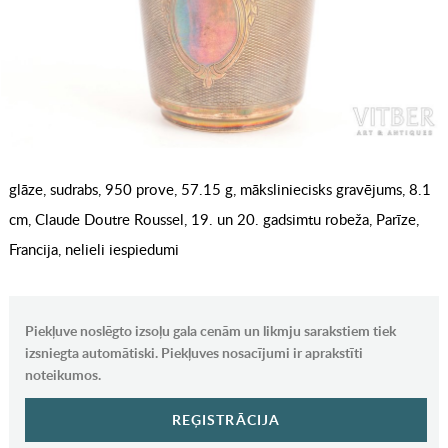
glāze, sudrabs, 950 prove, 57.15 g, māksliniecisks gravējums, 8.1
cm, Claude Doutre Roussel, 19. un 20. gadsimtu robeža, Parīze,
Francija, nelieli iespiedumi
Piekļuve noslēgto izsoļu gala cenām un likmju sarakstiem tiek
izsniegta automātiski. Piekļuves nosacījumi ir aprakstīti
noteikumos.
REĢISTRĀCIJA