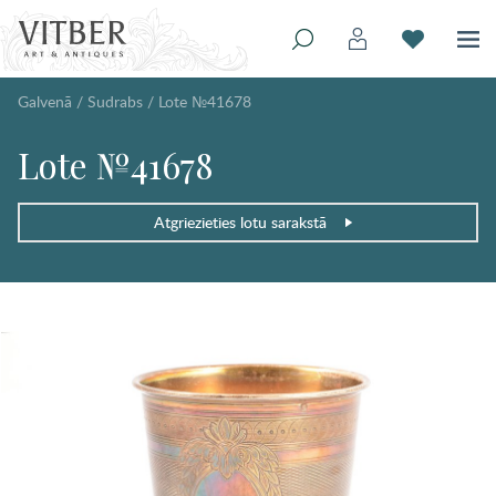
Galvenā
/
Sudrabs
/
Lote №41678
Lote №41678
Atgriezieties lotu sarakstā