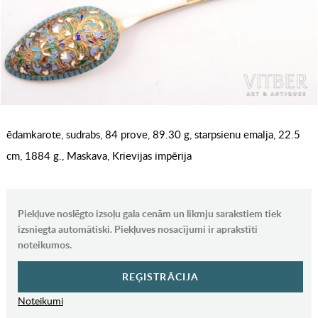
ēdamkarote, sudrabs, 84 prove, 89.30 g, starpsienu emalja, 22.5
cm, 1884 g., Maskava, Krievijas impērija
Piekļuve noslēgto izsoļu gala cenām un likmju sarakstiem tiek
izsniegta automātiski. Piekļuves nosacījumi ir aprakstīti
noteikumos.
REĢISTRĀCIJA
Noteikumi