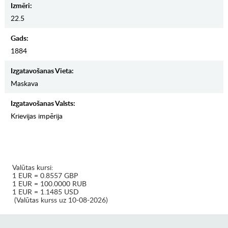
Izmēri:
22.5
Gads:
1884
Izgatavošanas Vieta:
Maskava
Izgatavošanas Valsts:
Krievijas impērija
Valūtas kursi:
1 EUR = 0.8557 GBP
1 EUR = 100.0000 RUB
1 EUR = 1.1485 USD
(Valūtas kurss uz 10-08-2026)