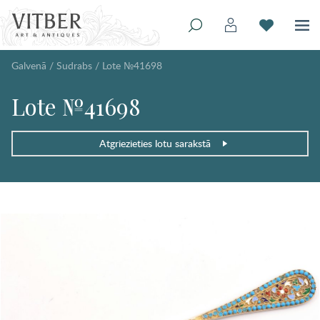
Galvenā
/
Sudrabs
/
Lote №41698
Lote №41698
Atgriezieties lotu sarakstā