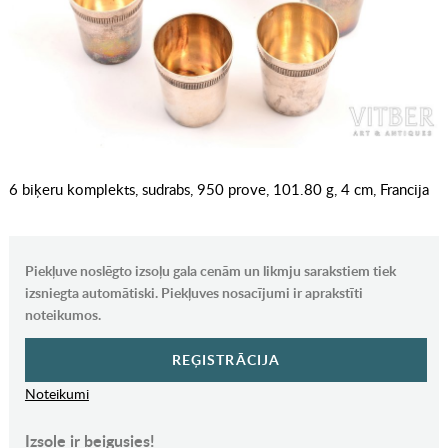
6 biķeru komplekts, sudrabs, 950 prove, 101.80 g, 4 cm, Francija
Piekļuve noslēgto izsoļu gala cenām un likmju sarakstiem tiek
izsniegta automātiski. Piekļuves nosacījumi ir aprakstīti
noteikumos.
REĢISTRĀCIJA
Noteikumi
Izsole ir beigusies!