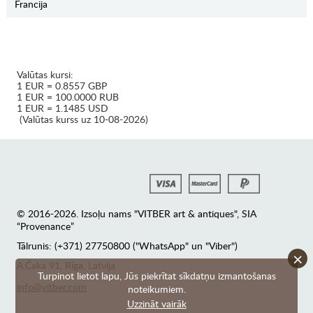
Francija
Valūtas kursi:
1 EUR = 0.8557 GBP
1 EUR = 100.0000 RUB
1 EUR = 1.1485 USD
(Valūtas kurss uz 10-08-2026)
© 2016-2026. Izsoļu nams "VITBER art & antiques", SIA
“Provenance”
Tālrunis: (+371) 27750800 ("WhatsApp" un "Viber")
×
А.Čaka 91, Rīga, Latvija
Turpinot lietot lapu, Jūs piekrītat sīkdatņu izmantošanas
info@vitber.com
noteikumiem.
Uzzināt vairāk