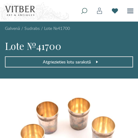
Galvenā
/
Sudrabs
/
Lote №41700
Lote №41700
Atgriezieties lotu sarakstā