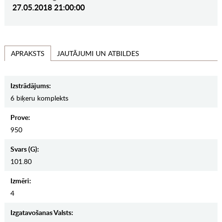
27.05.2018 21:00:00
JAUTĀJUMI UN ATBILDES
APRAKSTS
Izstrādājums:
6 biķeru komplekts
Prove:
950
Svars (g):
101.80
Izmēri:
4
Izgatavošanas Valsts: