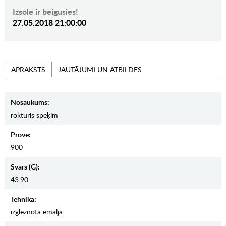
Izsole ir beigusies!
27.05.2018 21:00:00
JAUTĀJUMI UN ATBILDES
APRAKSTS
Nosaukums:
rokturis speķim
Prove:
900
Svars (g):
43.90
Tehnika:
izgleznota emalja