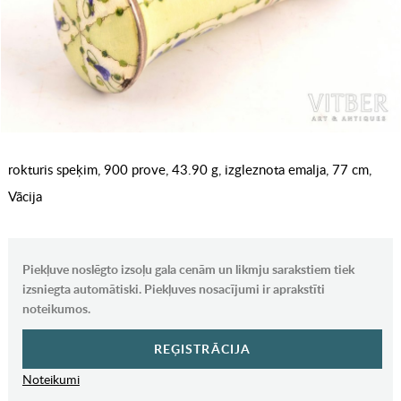
rokturis speķim, 900 prove, 43.90 g, izgleznota emalja, 77 cm,
Vācija
Piekļuve noslēgto izsoļu gala cenām un likmju sarakstiem tiek
izsniegta automātiski. Piekļuves nosacījumi ir aprakstīti
noteikumos.
REĢISTRĀCIJA
Noteikumi