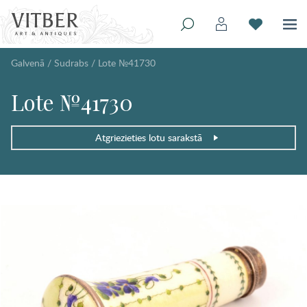
Galvenā
/
Sudrabs
/
Lote №41730
Lote №41730
Atgriezieties lotu sarakstā