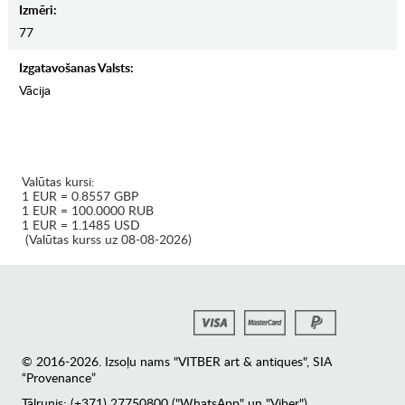
Izmēri:
77
Izgatavošanas Valsts:
Vācija
Valūtas kursi:
1 EUR = 0.8557 GBP
1 EUR = 100.0000 RUB
1 EUR = 1.1485 USD
(Valūtas kurss uz 08-08-2026)
© 2016-2026. Izsoļu nams "VITBER art & antiques", SIA
“Provenance”
Tālrunis: (+371) 27750800 ("WhatsApp" un "Viber")