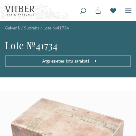
Galvenā
/
Sudrabs
/
Lote №41734
Lote №41734
Atgriezieties lotu sarakstā