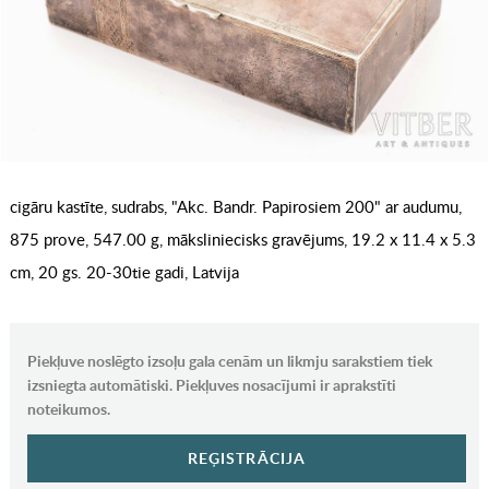
cigāru kastīte, sudrabs, "Akc. Bandr. Papirosiem 200" ar audumu,
875 prove, 547.00 g, māksliniecisks gravējums, 19.2 x 11.4 x 5.3
cm, 20 gs. 20-30tie gadi, Latvija
Piekļuve noslēgto izsoļu gala cenām un likmju sarakstiem tiek
izsniegta automātiski. Piekļuves nosacījumi ir aprakstīti
noteikumos.
REĢISTRĀCIJA