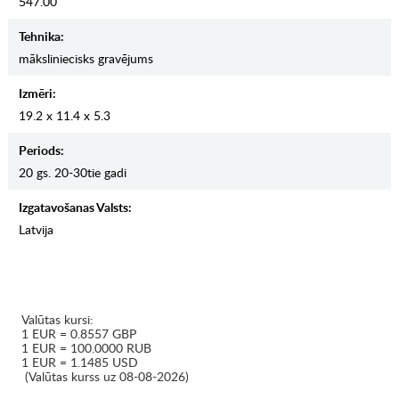
547.00
Tehnika:
māksliniecisks gravējums
Izmēri:
19.2 x 11.4 x 5.3
Periods:
20 gs. 20-30tie gadi
Izgatavošanas Valsts:
Latvija
Valūtas kursi:
1 EUR = 0.8557 GBP
1 EUR = 100.0000 RUB
1 EUR = 1.1485 USD
(Valūtas kurss uz 08-08-2026)