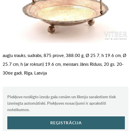
augļu trauks, sudrabs, 875 prove, 388.00 g, Ø 25.7, h 19.6 cm, Ø
25.7 cm, h (ar rokturi) 19.6 cm, meistars Jānis Rīduss, 20 gs. 20-
30tie gadi, Rīga, Latvija
Piekļuve noslēgto izsoļu gala cenām un likmju sarakstiem tiek
izsniegta automātiski. Piekļuves nosacījumi ir aprakstīti
noteikumos.
REĢISTRĀCIJA