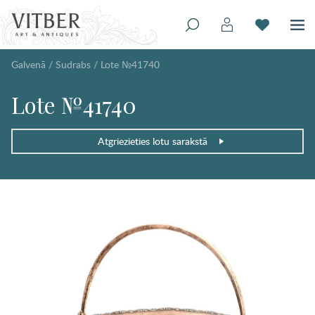
Galvenā
/
Sudrabs
/
Lote №41740
Lote №41740
Atgriezieties lotu sarakstā