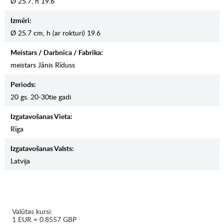
Ø 25.7, h 19.6
Izmēri:
Ø 25.7 cm, h (ar rokturi) 19.6
Meistars / Darbnīca / Fabrika:
meistars Jānis Rīduss
Periods:
20 gs. 20-30tie gadi
Izgatavošanas Vieta:
Rīga
Izgatavošanas Valsts:
Latvija
Valūtas kursi:
1 EUR = 0.8557 GBP