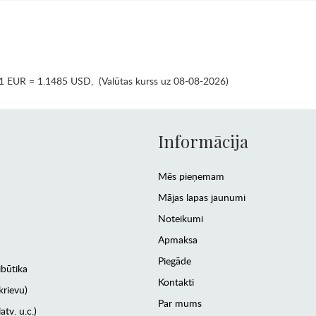
1 EUR = 1.1485 USD
,
(Valūtas kurss uz 08-08-2026)
Informācija
Mēs pieņemam
Mājas lapas jaunumi
Noteikumi
Apmaksa
Piegāde
ibūtika
Kontakti
krievu)
Par mums
atv. u.c.)