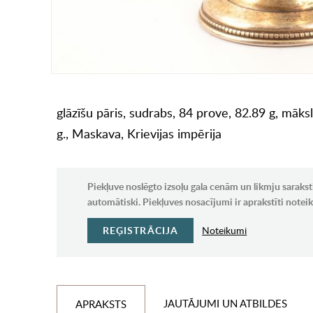
glāzīšu pāris, sudrabs, 84 prove, 82.89 g, māks
g., Maskava, Krievijas impērija
Piekļuve noslēgto izsoļu gala cenām un likmju sarakst
automātiski. Piekļuves nosacījumi ir aprakstīti note
REĢISTRĀCIJA
Noteikumi
JAUTĀJUMI UN ATBILDES
APRAKSTS