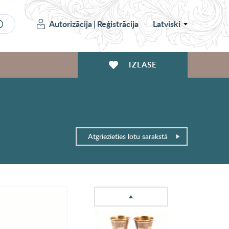
Autorizācija
|
Reģistrācija
Latviski
IZLASE
Atgriezieties lotu sarakstā