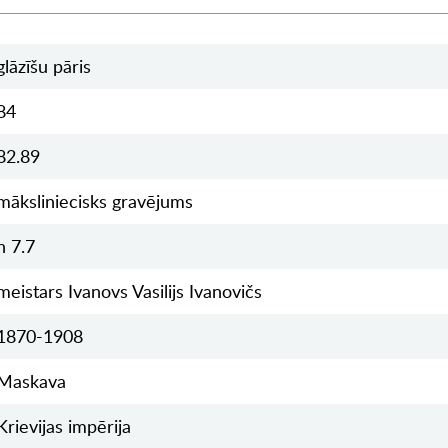
glāzīšu pāris
84
82.89
māksliniecisks gravējums
h 7.7
meistars Ivanovs Vasilijs Ivanovičs
1870-1908
Maskava
Krievijas impērija