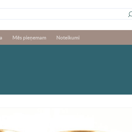
a
Mēs pieņemam
Noteikumi