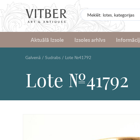
Aktuālā Izsole
Izsoles arhīvs
Informācij
Galvenā
/
Sudrabs
/
Lote №41792
Lote №41792