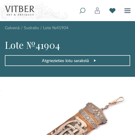
Galvenā
/
Sudrabs
/
Lote №41904
Lote №41904
Atgriezieties lotu sarakstā