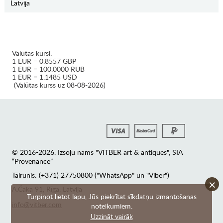
Latvija
Valūtas kursi:
1 EUR = 0.8557 GBP
1 EUR = 100.0000 RUB
1 EUR = 1.1485 USD
(Valūtas kurss uz 08-08-2026)
© 2016-2026. Izsoļu nams "VITBER art & antiques", SIA
“Provenance”
Tālrunis: (+371) 27750800 ("WhatsApp" un "Viber")
×
А.Čaka 91, Rīga, Latvija
Turpinot lietot lapu, Jūs piekrītat sīkdatņu izmantošanas
info@vitber.com
noteikumiem.
Uzzināt vairāk