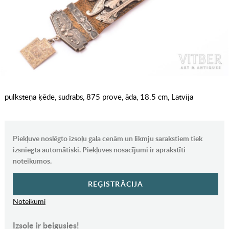
pulksteņa ķēde, sudrabs, 875 prove, āda, 18.5 cm, Latvija
Piekļuve noslēgto izsoļu gala cenām un likmju sarakstiem tiek
izsniegta automātiski. Piekļuves nosacījumi ir aprakstīti
noteikumos.
REĢISTRĀCIJA
Noteikumi
Izsole ir beigusies!