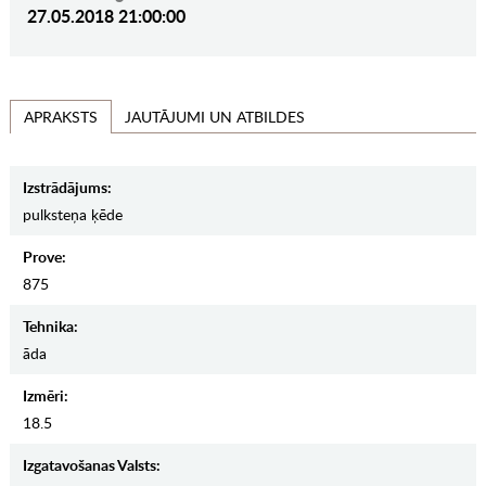
27.05.2018 21:00:00
JAUTĀJUMI UN ATBILDES
APRAKSTS
Izstrādājums:
pulksteņa ķēde
Prove:
875
Tehnika:
āda
Izmēri:
18.5
Izgatavošanas Valsts: