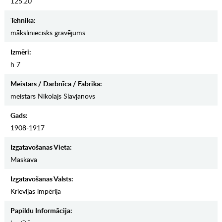
125.20
Tehnika:
māksliniecisks gravējums
Izmēri:
h 7
Meistars / Darbnīca / Fabrika:
meistars Nikolajs Slavjanovs
Gads:
1908-1917
Izgatavošanas Vieta:
Maskava
Izgatavošanas Valsts:
Krievijas impērija
Papildu Informācija: