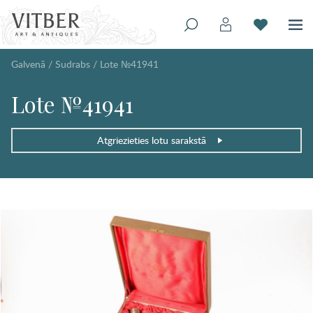
Galvenā
/
Sudrabs
/
Lote №41941
Lote №41941
Atgriezieties lotu sarakstā