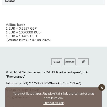
kastītē
Valūtas kursi:
1 EUR = 0.8557 GBP
1 EUR = 100.0000 RUB
1 EUR = 1.1485 USD
(Valūtas kurss uz 07-08-2026)
© 2016-2026. Izsoļu nams "VITBER art & antiques", SIA
“Provenance”
Tālrunis: (+371) 27750800 ("WhatsApp" un "Viber")
×
А.Čaka 91, Rīga, Latvija
Turpinot lietot lapu, Jūs piekrītat sīkdatņu izmantošanas
info@vitber.com
noteikumiem.
Uzzināt vairāk