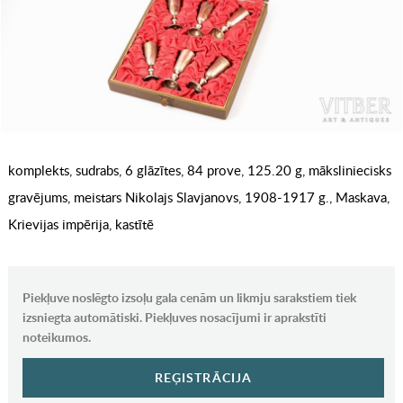
komplekts, sudrabs, 6 glāzītes, 84 prove, 125.20 g, māksliniecisks
gravējums, meistars Nikolajs Slavjanovs, 1908-1917 g., Maskava,
Krievijas impērija, kastītē
Piekļuve noslēgto izsoļu gala cenām un likmju sarakstiem tiek
izsniegta automātiski. Piekļuves nosacījumi ir aprakstīti
noteikumos.
REĢISTRĀCIJA