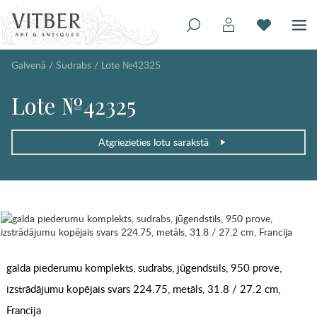
Galvenā
/
Sudrabs
/
Lote №42325
Lote №42325
Atgriezieties lotu sarakstā
galda piederumu komplekts, sudrabs, jūgendstils, 950 prove,
izstrādājumu kopējais svars 224.75, metāls, 31.8 / 27.2 cm,
Francija