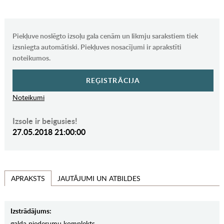
Piekļuve noslēgto izsoļu gala cenām un likmju sarakstiem tiek
izsniegta automātiski. Piekļuves nosacījumi ir aprakstīti
noteikumos.
REĢISTRĀCIJA
Noteikumi
Izsole ir beigusies!
27.05.2018 21:00:00
JAUTĀJUMI UN ATBILDES
APRAKSTS
Izstrādājums:
galda piederumu komplekts