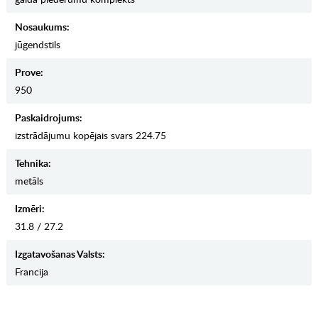
Nosaukums:
jūgendstils
Prove:
950
Paskaidrojums:
izstrādājumu kopējais svars 224.75
Tehnika:
metāls
Izmēri:
31.8 / 27.2
Izgatavošanas Valsts:
Francija