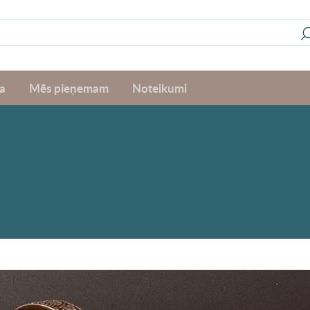
a
Mēs pieņemam
Noteikumi