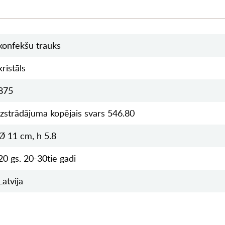
konfekšu trauks
kristāls
875
izstrādājuma kopējais svars 546.80
Ø 11 cm, h 5.8
20 gs. 20-30tie gadi
Latvija