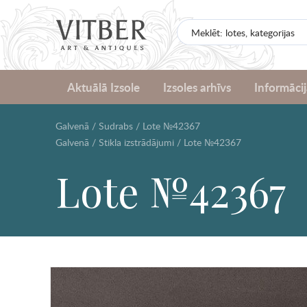
Aktuālā Izsole
Izsoles arhīvs
Informācij
Galvenā
/
Sudrabs
/
Lote №42367
Galvenā
/
Stikla izstrādājumi
/
Lote №42367
Lote №42367