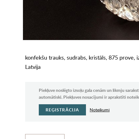
konfekšu trauks, sudrabs, kristāls, 875 prove, 
Latvija
Piekļuve noslēgto izsoļu gala cenām un likmju sarakst
automātiski. Piekļuves nosacījumi ir aprakstīti note
REĢISTRĀCIJA
Noteikumi