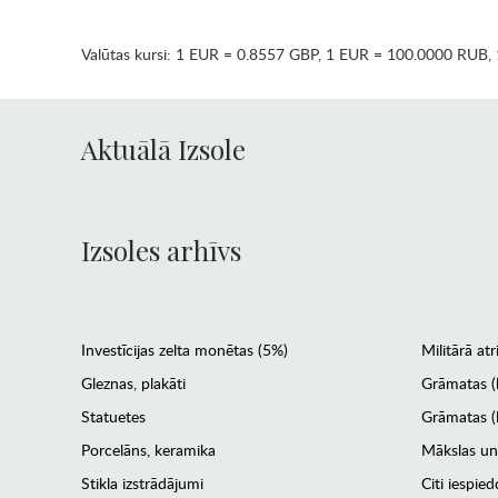
Valūtas kursi:
1 EUR = 0.8557 GBP
,
1 EUR = 100.0000 RUB
,
Aktuālā Izsole
Izsoles arhīvs
Investīcijas zelta monētas (5%)
Militārā atr
Gleznas, plakāti
Grāmatas (
Statuetes
Grāmatas (l
Porcelāns, keramika
Mākslas un
Stikla izstrādājumi
Citi iespied