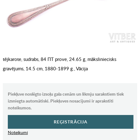
tējkarote, sudrabs, 84 ПТ prove, 24.65 g, māksliniecisks
gravējums, 14.5 cm, 1880-1899 g., Vācija
Piekļuve noslēgto izsoļu gala cenām un likmju sarakstiem tiek
izsniegta automātiski. Piekļuves nosacījumi ir aprakstīti
noteikumos.
REĢISTRĀCIJA
Noteikumi