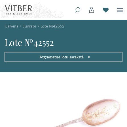
Galvenā
/
Sudrabs
/
Lote №42552
Lote №42552
Atgriezieties lotu sarakstā