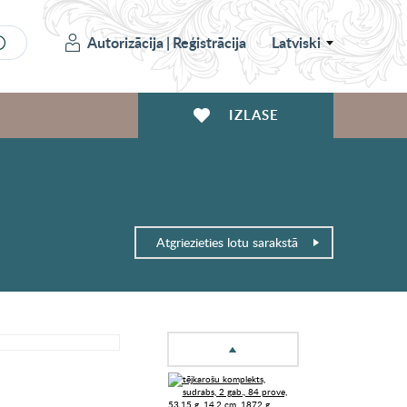
Autorizācija
|
Reģistrācija
Latviski
IZLASE
Atgriezieties lotu sarakstā