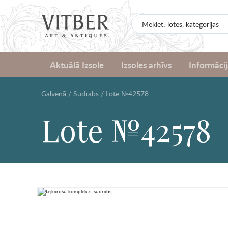
Aktuālā Izsole
Izsoles arhīvs
Informācij
Galvenā
/
Sudrabs
/
Lote №42578
Lote №42578