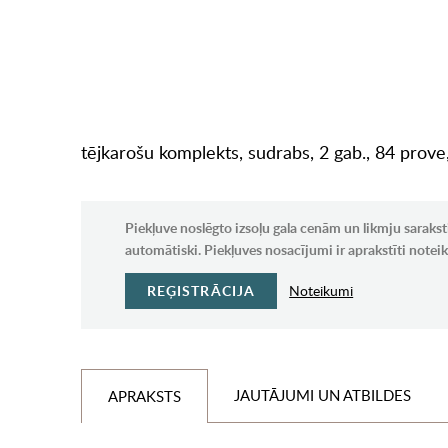
tējkarošu komplekts, sudrabs, 2 gab., 84 prove,
Piekļuve noslēgto izsoļu gala cenām un likmju sarakst
automātiski. Piekļuves nosacījumi ir aprakstīti note
REĢISTRĀCIJA
Noteikumi
JAUTĀJUMI UN ATBILDES
APRAKSTS