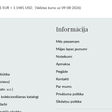
1 EUR = 1.1485 USD
,
(Valūtas kurss uz 09-08-2026)
Informācija
Mēs pieņemam
Mājas lapas jaunumi
Noteikumi
Apmaksa
Piegāde
ibūtika
Kontakti
krievu)
Par mums
atv. u.c.)
Privātuma politika
 kolekcionēšanas katalogi
Sīkdatņu politika
darbi
etāla plastika