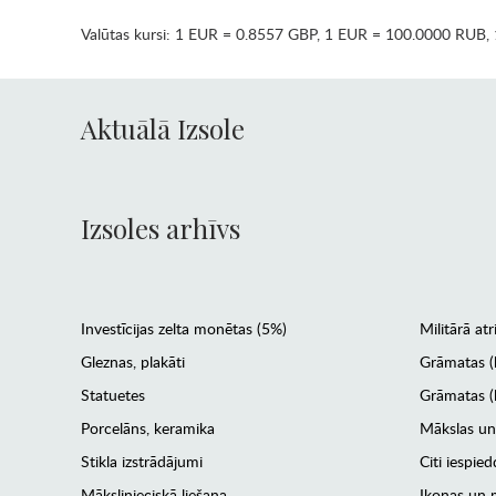
Valūtas kursi:
1 EUR = 0.8557 GBP
,
1 EUR = 100.0000 RUB
,
Aktuālā Izsole
Izsoles arhīvs
Investīcijas zelta monētas (5%)
Militārā atr
Gleznas, plakāti
Grāmatas (
Statuetes
Grāmatas (l
Porcelāns, keramika
Mākslas un
Stikla izstrādājumi
Citi iespied
Mākslinieciskā liešana
Ikonas un m