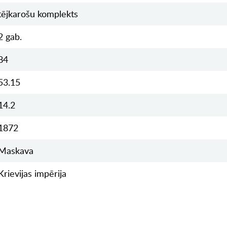
tējkarošu komplekts
2 gab.
84
53.15
14.2
1872
Maskava
Krievijas impērija