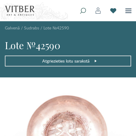
Galvenā
/
Sudrabs
/
Lote №42590
Lote №42590
Atgriezieties lotu sarakstā