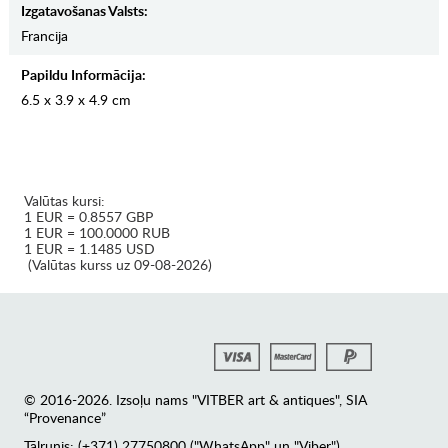
Izgatavošanas Valsts:
Francija
Papildu Informācija:
6.5 x 3.9 x 4.9 cm
Valūtas kursi:
1 EUR = 0.8557 GBP
1 EUR = 100.0000 RUB
1 EUR = 1.1485 USD
(Valūtas kurss uz 09-08-2026)
© 2016-2026. Izsoļu nams "VITBER art & antiques", SIA
“Provenance”
Tālrunis: (+371) 27750800 ("WhatsApp" un "Viber")