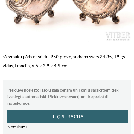
sālstrauku pāris ar stiklu, 950 prove, sudraba svars 34.35, 19.gs.
vidus, Francija, 6.5 x 3.9 x 4.9 cm
Piekļuve noslēgto izsoļu gala cenām un likmju sarakstiem tiek
izsniegta automātiski. Piekļuves nosacījumi ir aprakstīti
noteikumos.
REĢISTRĀCIJA
Noteikumi