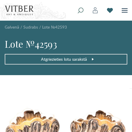
Galvenā
/
Sudrabs
/
Lote №42593
Lote №42593
Atgriezieties lotu sarakstā