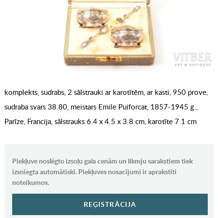
komplekts, sudrabs, 2 sālstrauki ar karotītēm, ar kasti, 950 prove,
sudraba svars 38.80, meistars Emile Puiforcat, 1857-1945 g.,
Parīze, Francija, sālstrauks 6.4 x 4.5 x 3.8 cm, karotīte 7.1 cm
Piekļuve noslēgto izsoļu gala cenām un likmju sarakstiem tiek
izsniegta automātiski. Piekļuves nosacījumi ir aprakstīti
noteikumos.
REĢISTRĀCIJA