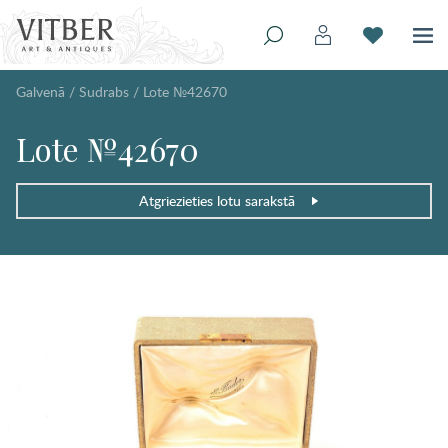
Galvenā
/
Sudrabs
/
Lote №42670
Lote №42670
Atgriezieties lotu sarakstā