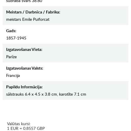
sudraba svars 38.80
Meistars / Darbnīca / Fabrika:
meistars Emile Puiforcat
Gads:
1857-1945
Izgatavošanas Vieta:
Parīze
Izgatavošanas Valsts:
Francija
Papildu Informācija:
sālstrauks 6.4 x 4.5 x 3.8 cm, karotīte 7.1 cm
Valūtas kursi:
1 EUR = 0.8557 GBP