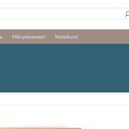
a
Mēs pieņemam
Noteikumi