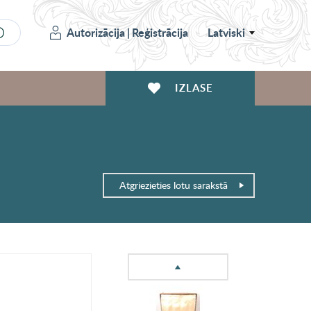
Autorizācija
|
Reģistrācija
Latviski
IZLASE
Atgriezieties lotu sarakstā