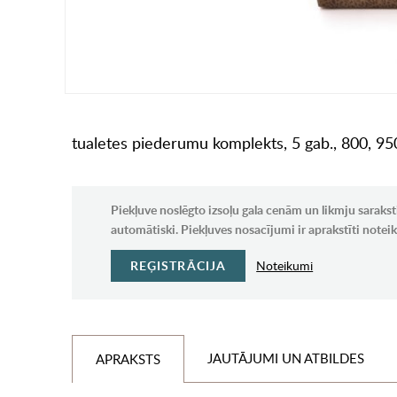
tualetes piederumu komplekts, 5 gab., 800, 950 
Piekļuve noslēgto izsoļu gala cenām un likmju sarakst
automātiski. Piekļuves nosacījumi ir aprakstīti note
REĢISTRĀCIJA
Noteikumi
JAUTĀJUMI UN ATBILDES
APRAKSTS