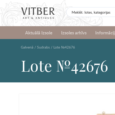
Aktuālā Izsole
Izsoles arhīvs
Informācij
Galvenā
/
Sudrabs
/
Lote №42676
Lote №42676