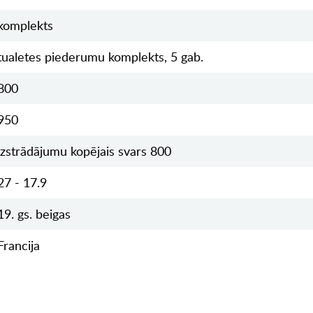
komplekts
tualetes piederumu komplekts, 5 gab.
800
950
izstrādājumu kopējais svars 800
27 - 17.9
19. gs. beigas
Francija