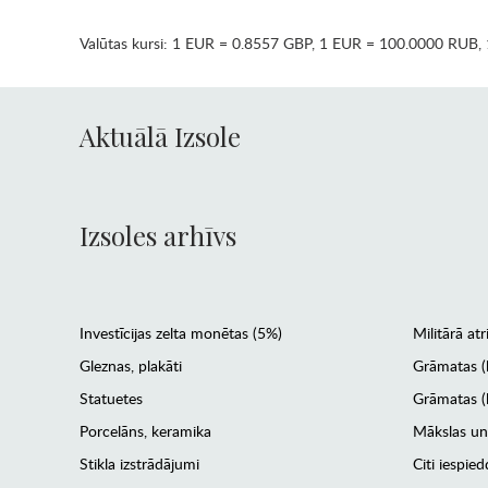
Valūtas kursi:
1 EUR = 0.8557 GBP
,
1 EUR = 100.0000 RUB
,
Aktuālā Izsole
Izsoles arhīvs
Investīcijas zelta monētas (5%)
Militārā atr
Gleznas, plakāti
Grāmatas (
Statuetes
Grāmatas (l
Porcelāns, keramika
Mākslas un
Stikla izstrādājumi
Citi iespied